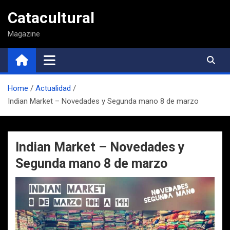
Saltar
Catacultural
al
contenido
Magazine
Home
Actualidad
Indian Market – Novedades y Segunda mano 8 de marzo
Indian Market – Novedades y
Segunda mano 8 de marzo