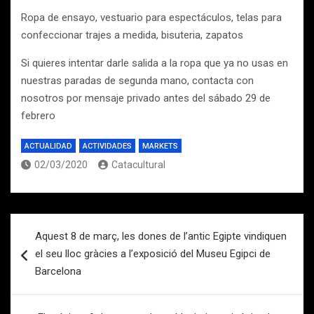
Ropa de ensayo, vestuario para espectáculos, telas para
confeccionar trajes a medida, bisuteria, zapatos
Si quieres intentar darle salida a la ropa que ya no usas en
nuestras paradas de segunda mano, contacta con
nosotros por mensaje privado antes del sábado 29 de
febrero
ACTUALIDAD
ACTIVIDADES
MARKETS
02/03/2020
Catacultural
Navegación
Aquest 8 de març, les dones de l’antic Egipte vindiquen
de
el seu lloc gràcies a l’exposició del Museu Egipci de
entradas
Barcelona