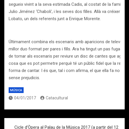
segueix vivint a la seva estimada Cadis, al costat de la família,
Julio Jiménez ‘Chaboli’, i les seves dos filles. Allà va créixer 
Lobato, un dels referents junt a Enrique Morente.
Últimament combina els escenaris amb aparicions de televisió. V
millor duo format per pares i fills. Ara ha tingut un pas fugaç p
de tornar als escenaris per reviure un disc de cantes que ager
cosa que es pot permetre perquè té un públic fidel que la respec
forma de cantar. I és que, tal i com afirma, el que ella fa no és 
sense prejudicis.
MÚSICA
04/01/2017
Catacultural
Navegación
Cicle d’Òpera al Palau de la Música 2017 (a partir del 12