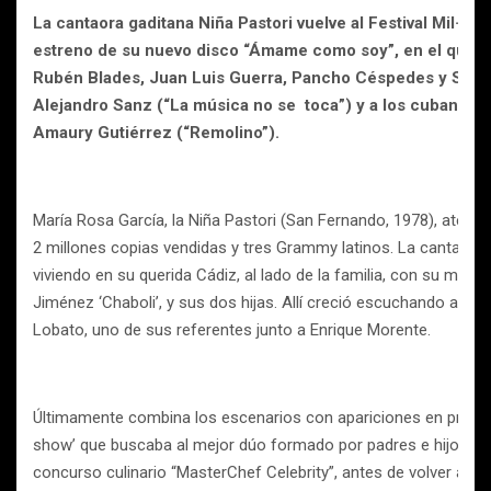
La cantaora gaditana Niña Pastori vuelve al Festival Mil·len
estreno de su nuevo disco “Ámame como soy”, en el que se 
Rubén Blades, Juan Luis Guerra, Pancho Céspedes y Sara B
Alejandro Sanz (“La música no se toca”) y a los cubanos Pa
Amaury Gutiérrez (“Remolino”).
María Rosa García, la Niña Pastori (San Fernando, 1978), ateso
2 millones copias vendidas y tres Grammy latinos. La cantaora
viviendo en su querida Cádiz, al lado de la familia, con su mari
Jiménez ‘Chaboli’, y sus dos hijas. Allí creció escuchando a l
Lobato, uno de sus referentes junto a Enrique Morente.
Últimamente combina los escenarios con apariciones en programa
show’ que buscaba al mejor dúo formado por padres e hijos. Ah
concurso culinario “MasterChef Celebrity”, antes de volver a los