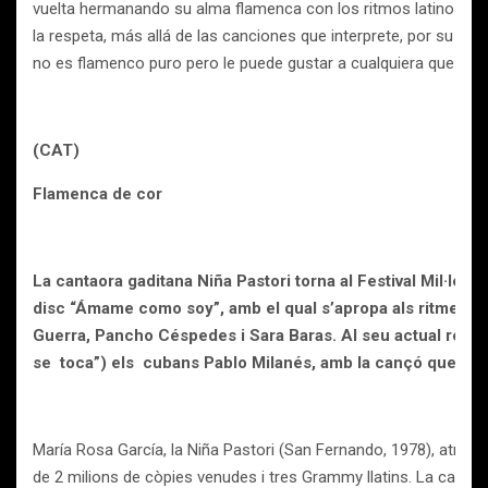
vuelta hermanando su alma flamenca con los ritmos latinos. Alg
la respeta, más allá de las canciones que interprete, por su for
no es flamenco puro pero le puede gustar a cualquiera que lo es
(CAT)
Flamenca de cor
La cantaora gaditana Niña Pastori torna al Festival Mil·lenni
disc “Ámame como soy”, amb el qual s’apropa als ritmes lla
Guerra, Pancho Céspedes i Sara Baras. Al seu actual repe
se toca”) els cubans Pablo Milanés, amb la cançó que titul
María Rosa García, la Niña Pastori (San Fernando, 1978), atres
de 2 milions de còpies venudes i tres Grammy llatins. La canta