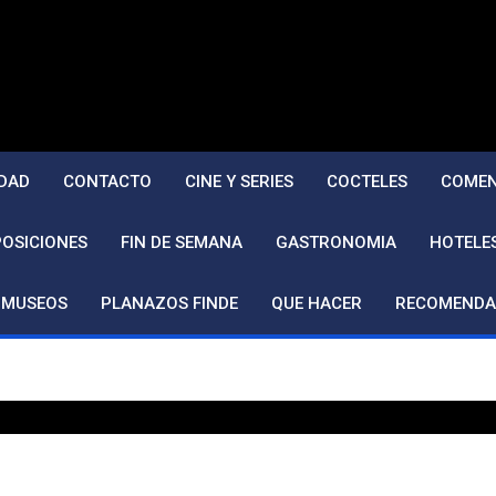
DAD
CONTACTO
CINE Y SERIES
COCTELES
COMEN
POSICIONES
FIN DE SEMANA
GASTRONOMIA
HOTELE
MUSEOS
PLANAZOS FINDE
QUE HACER
RECOMENDA