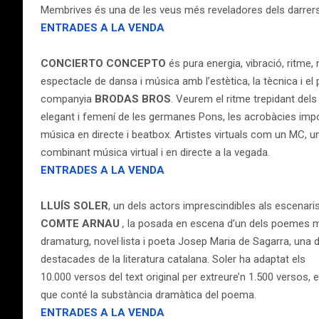
Membrives és una de les veus més reveladores dels darrer
ENTRADES A LA VENDA
CONCIERTO CONCEPTO
és pura energia, vibració, ritme,
espectacle de dansa i música amb l’estètica, la tècnica i el 
companyia
BRODAS BROS
. Veurem el ritme trepidant dels 
elegant i femení de les germanes Pons, les acrobàcies imp
música en directe i beatbox. Artistes virtuals com un MC, un 
combinant música virtual i en directe a la vegada.
ENTRADES A LA VENDA
LLUÍS SOLER
, un dels actors imprescindibles als escenaris
COMTE ARNAU
,
la posada en escena d’un dels poemes m
dramaturg, novel·lista i poeta Josep Maria de Sagarra, una 
destacades de la literatura catalana. Soler ha adaptat els
10.000 versos del text original per extreure’n 1.500 versos, e
que conté la substància dramàtica del poema.
ENTRADES A LA VENDA