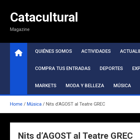
Saltar
al
Catacultural
contenido
Magazine
QUIÉNES SOMOS
ACTIVIDADES
ACTUALI
COMPRA TUS ENTRADAS
DEPORTES
EX
MARKETS
MODA Y BELLEZA
MÚSICA
Home
Música
Nits d’AGOST al Teatre GREC
Nits d’AGOST al Teatre GREC