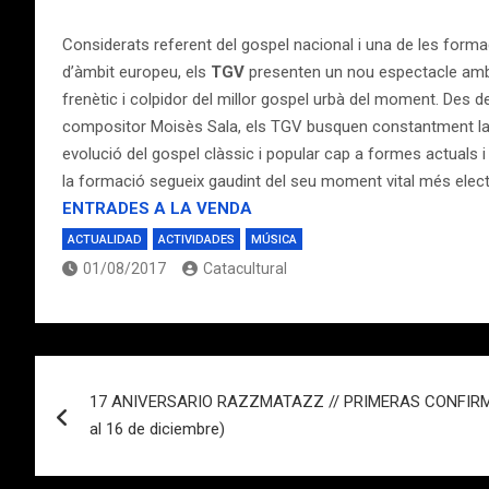
Considerats referent del gospel nacional i una de les for
d’àmbit europeu, els
TGV
presenten un nou espectacle amb 
frenètic i colpidor del millor gospel urbà del moment. Des del
compositor Moisès Sala, els TGV busquen constantment la i
evolució del gospel clàssic i popular cap a formes actuals
la formació segueix gaudint del seu moment vital més electr
ENTRADES A LA VENDA
ACTUALIDAD
ACTIVIDADES
MÚSICA
01/08/2017
Catacultural
Navegación
17 ANIVERSARIO RAZZMATAZZ // PRIMERAS CONFIRMA
de
al 16 de diciembre)
entradas