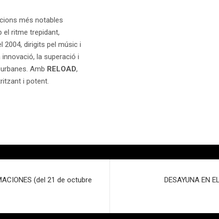
macions més notables
el ritme trepidant,
 2004, dirigits pel músic i
nnovació, la superació i
 i urbanes. Amb
RELOAD
,
itzant i potent.
CIONES (del 21 de octubre
DESAYUNA EN E