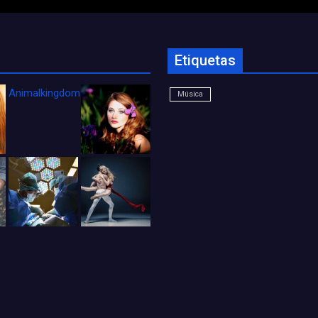
Etiquetas
Animalkingdom_FichaCine
Música