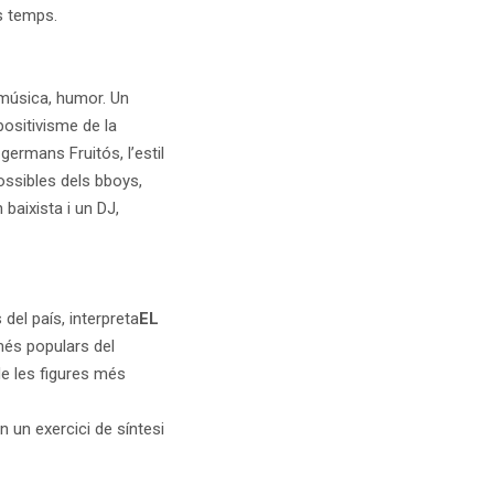
s temps.
 música, humor. Un
positivisme de la
germans Fruitós, l’estil
ossibles dels bboys,
baixista i un DJ,
 del país, interpreta
EL
és populars del
de les figures més
n un exercici de síntesi