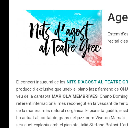
Age
Estem d’e
recital d’e
El concert inaugural de les
NITS D’AGOST AL TEATRE G
producció exclusiva que uneix el piano jazz flamenc de
CH
veu de la
cantaora
MARIOLA MEMBRIVES
. Chano Domíngue
referent internacional més reconegut en la vessant de fer co
de la manera més natural i orgànica. El pianista gadità, resi
ha actuat al costat de grans del jazz com Wynton Marsalis 
seu duet explosiu amb el pianista italià Stefano Bollani. L’a