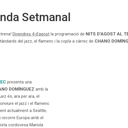
nda Setmanal
strena!
Divendres 4 d’agost
la programació de
NITS D’AGOST AL 
stàndards del jazz, el flamenc i la
copla
a càrrec de
CHANO DOMÍNGU
REC
presenta una
ANO DOMÍNGUEZ
amb la
z és, ara per ara, el
nviure el jazz i el flamenc
dent actualment a Seattle,
i recorre Europa amb el
rtista cordovesa Mariola