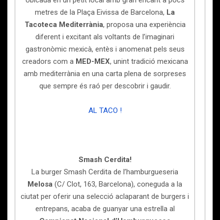
Ubicada en un petit local amb gran encant a pocs
metres de la Plaça Eivissa de Barcelona,
La
Tacoteca Mediterrània
, proposa una experiència
diferent i excitant als voltants de l’imaginari
gastronòmic mexicà, entès i anomenat pels seus
creadors com a
MED-MEX
, unint tradició mexicana
amb mediterrània en una carta plena de sorpreses
que sempre és raó per descobrir i gaudir.
AL TACO !
Smash Cerdita!
La burger Smash Cerdita de l’hamburgueseria
Melosa
(C/ Clot, 163, Barcelona), coneguda a la
ciutat per oferir una selecció aclaparant de burgers i
entrepans, acaba de guanyar una estrella al