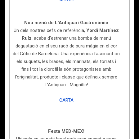
Nou menú de L’Antiquari Gastronòmic
Un dels nostres xefs de referència,
Yordi Martínez
Ruíz
, acaba d’estrenar una bomba de menú
degustació en el seu racó de pura màgia en el cor
del Gòtic de Barcelona. Una experiència fascinant on
els suquets, les brases, els marinats, els torrats i
fins i tot la clorofil·la són protagonistes amb
l’originalitat, producte i classe que defineix sempre
L’Antiquari… Magnífic!
CARTA
Festa MED-MEX!