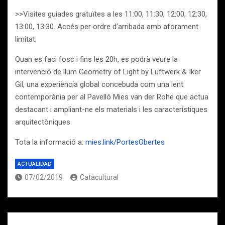
>>Visites guiades gratuïtes a les 11:00, 11:30, 12:00, 12:30,
13:00, 13:30. Accés per ordre d’arribada amb aforament
limitat.
Quan es faci fosc i fins les 20h, es podrà veure la
intervenció de llum Geometry of Light by Luftwerk & Iker
Gil, una experiència global concebuda com una lent
contemporània per al Pavelló Mies van der Rohe que actua
destacant i ampliant-ne els materials i les característiques
arquitectòniques.
Tota la informació a:
mies.link/PortesObertes
ACTUALIDAD
07/02/2019
Catacultural
Navegación