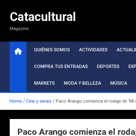
Saltar
al
Catacultural
contenido
Magazine
QUIÉNES SOMOS
ACTIVIDADES
ACTUALI
COMPRA TUS ENTRADAS
DEPORTES
EX
MARKETS
MODA Y BELLEZA
MÚSICA
Home
Cine y series
Paco Arango comienza el rodaje de ‘Mi 
Paco Arango comienza el rodaj