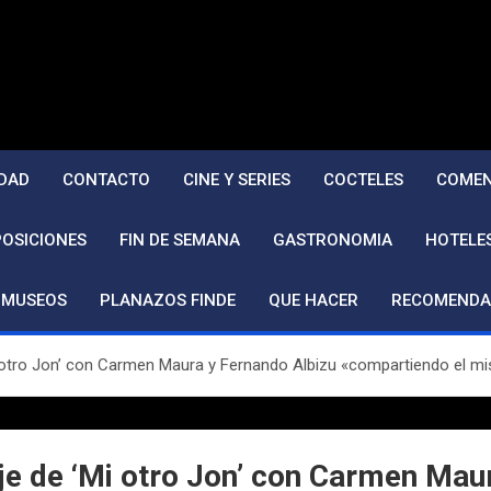
DAD
CONTACTO
CINE Y SERIES
COCTELES
COMEN
POSICIONES
FIN DE SEMANA
GASTRONOMIA
HOTELE
MUSEOS
PLANAZOS FINDE
QUE HACER
RECOMENDA
otro Jon’ con Carmen Maura y Fernando Albizu «compartiendo el mi
e de ‘Mi otro Jon’ con Carmen Mau