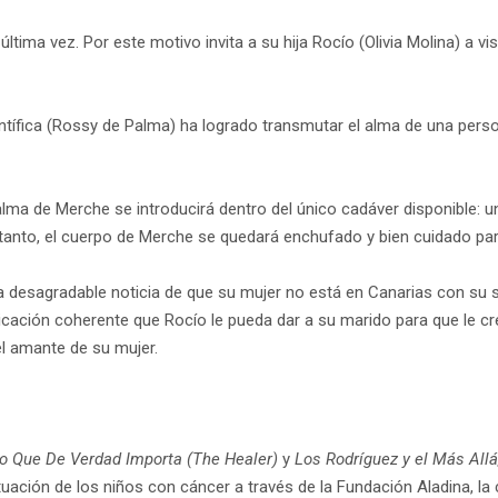
tima vez. Por este motivo invita a su hija Rocío (Olivia Molina) a vi
entífica (Rossy de Palma) ha logrado transmutar el alma de una perso
el alma de Merche se introducirá dentro del único cadáver disponible
tanto, el cuerpo de Merche se quedará enchufado y bien cuidado par
la desagradable noticia de que su mujer no está en Canarias con su
icación coherente que Rocío le pueda dar a su marido para que le c
 el amante de su mujer.
o Que De Verdad Importa (The Healer)
y
Los Rodríguez y el Más Allá
ituación de los niños con cáncer a través de la Fundación Aladina, la