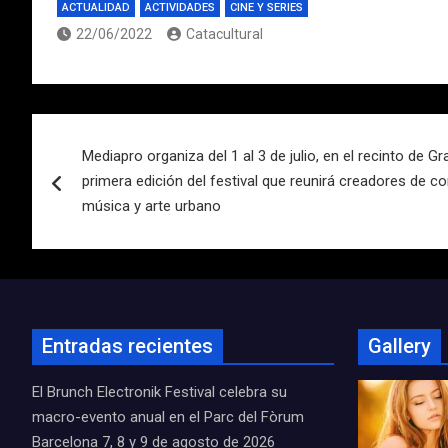
ACTUALIDAD
ACTIVIDADES
CINE Y SERIES
22/06/2022
Catacultural
Navegación
Mediapro organiza del 1 al 3 de julio, en el recinto de Gr
de
primera edición del festival que reunirá creadores de co
entradas
música y arte urbano
Entradas recientes
Gallery
El Brunch Electronik Festival celebra su
macro-evento anual en el Parc del Fòrum
Barcelona 7, 8 y 9 de agosto de 2026