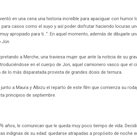
ventó en una cena una historia increíble para apaciguar con humor 
 para casos como el suyo y así poder disfrutar haciendo locuras un
muy apropiado para ti…”. En aquel momento, además de dibujarle una
o Jon
.
etando a Merche, una traviesa mujer que ante la noticia de su gra
introduciéndose en el cuerpo de Jon, aquel camionero vasco que el c
e lo más disparatada provista de grandes dosis de ternura.
unto a Maura y Albizu el reparto de este film que comienza su rodaje
ta principios de septiembre.
6 años, le comunican que le queda muy poco tiempo de vida. Decidi
as indignas de su edad: quedarse atrapadas a propósito de noche en 