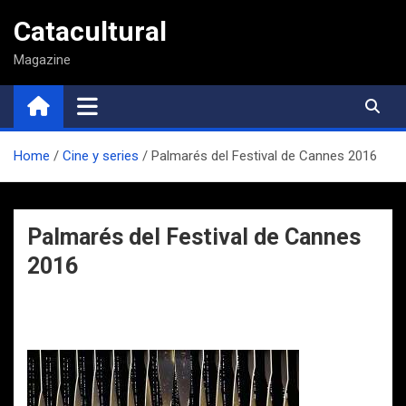
Saltar
Catacultural
al
contenido
Magazine
Home
Cine y series
Palmarés del Festival de Cannes 2016
Palmarés del Festival de Cannes
2016