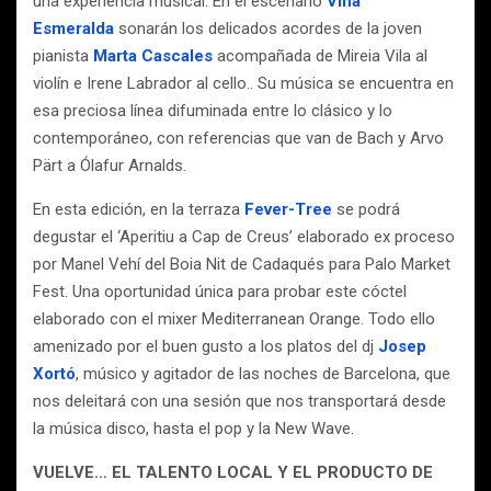
una experiencia musical. En el escenario
Viña
Esmeralda
sonarán los delicados acordes de la joven
pianista
Marta Cascales
acompañada de Mireia Vila al
violín e Irene Labrador al cello.. Su música se encuentra en
esa preciosa línea difuminada entre lo clásico y lo
contemporáneo, con referencias que van de Bach y Arvo
Pärt a Ólafur Arnalds.
En esta edición, en la terraza
Fever-Tree
se podrá
degustar el ‘Aperitiu a Cap de Creus’ elaborado ex proceso
por Manel Vehí del Boia Nit de Cadaqués para Palo Market
Fest. Una oportunidad única para probar este cóctel
elaborado con el mixer Mediterranean Orange. Todo ello
amenizado por el buen gusto a los platos del dj
Josep
Xortó
, músico y agitador de las noches de Barcelona, que
nos deleitará con una sesión que nos transportará desde
la música disco, hasta el pop y la New Wave.
VUELVE… EL TALENTO LOCAL Y EL PRODUCTO DE