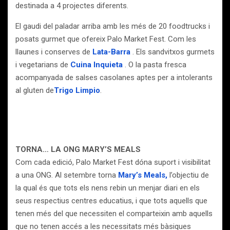
destinada a 4 projectes diferents.
El gaudi del paladar arriba amb les més de 20 foodtrucks i
posats gurmet que ofereix Palo Market Fest. Com les
llaunes i conserves de
Lata-Barra
. Els sandvitxos gurmets
i vegetarians de
Cuina Inquieta
. O la pasta fresca
acompanyada de salses casolanes aptes per a intolerants
al gluten de
Trigo Limpio
.
TORNA… LA ONG MARY’S MEALS
Com cada edició, Palo Market Fest dóna suport i visibilitat
a una ONG. Al setembre torna
Mary’s Meals,
l’objectiu de
la qual és que tots els nens rebin un menjar diari en els
seus respectius centres educatius, i que tots aquells que
tenen més del que necessiten el comparteixin amb aquells
que no tenen accés a les necessitats més bàsiques