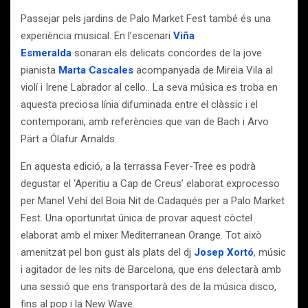
Passejar pels jardins de Palo Market Fest també és una
experiència musical. En l’escenari
Viña
Esmeralda
sonaran els delicats concordes de la jove
pianista
Marta Cascales
acompanyada de Mireia Vila al
violí i Irene Labrador al cello.. La seva música es troba en
aquesta preciosa línia difuminada entre el clàssic i el
contemporani, amb referències que van de Bach i Arvo
Pärt a Ólafur Arnalds.
En aquesta edició, a la terrassa Fever-Tree es podrà
degustar el ‘Aperitiu a Cap de Creus’ elaborat exprocesso
per Manel Vehí del Boia Nit de Cadaqués per a Palo Market
Fest. Una oportunitat única de provar aquest còctel
elaborat amb el mixer Mediterranean Orange. Tot això
amenitzat pel bon gust als plats del dj
Josep Xortó
, músic
i agitador de les nits de Barcelona, que ens delectarà amb
una sessió que ens transportarà des de la música disco,
fins al pop i la New Wave.