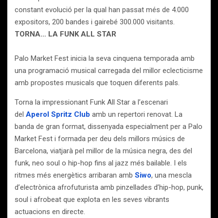
constant evolució per la qual han passat més de 4.000
expositors, 200 bandes i gairebé 300.000 visitants.
TORNA… LA FUNK ALL STAR
Palo Market Fest inicia la seva cinquena temporada amb
una programació musical carregada del millor eclecticisme
amb propostes musicals que toquen diferents pals.
Torna la impressionant Funk All Star a l’escenari
del
Aperol Spritz Club
amb un repertori renovat. La
banda de gran format, dissenyada especialment per a Palo
Market Fest i formada per deu dels millors músics de
Barcelona, viatjarà pel millor de la música negra, des del
funk, neo soul o hip-hop fins al jazz més bailable. I els
ritmes més energètics arribaran amb
Siwo
, una mescla
d’electrònica afrofuturista amb pinzellades d’hip-hop, punk,
soul i afrobeat que explota en les seves vibrants
actuacions en directe.