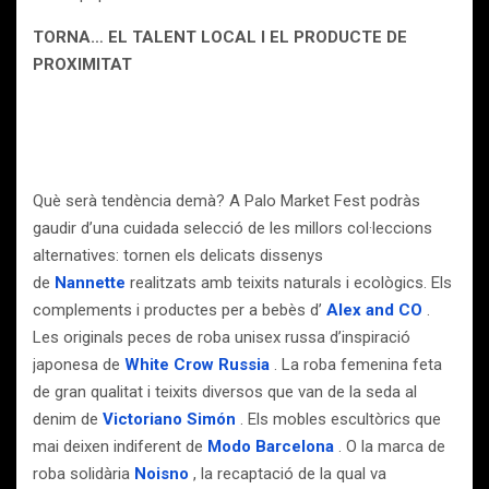
TORNA… EL TALENT LOCAL I EL PRODUCTE DE
PROXIMITAT
Què serà tendència demà? A Palo Market Fest podràs
gaudir d’una cuidada selecció de les millors col·leccions
alternatives: tornen els delicats dissenys
de
Nannette
realitzats amb teixits naturals i ecològics. Els
complements i productes per a bebès d’
Alex and CO
.
Les originals peces de roba unisex russa d’inspiració
japonesa de
White Crow Russia
. La roba femenina feta
de gran qualitat i teixits diversos que van de la seda al
denim de
Victoriano Simón
. Els mobles escultòrics que
mai deixen indiferent de
Modo Barcelona
. O la marca de
roba solidària
Noisno
, la recaptació de la qual va