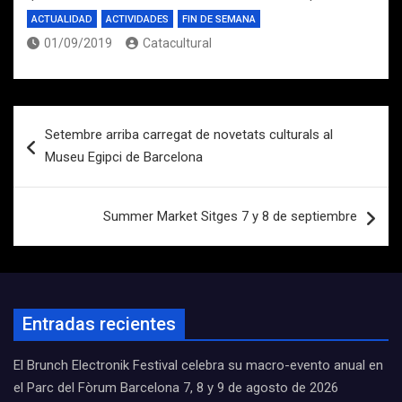
ACTUALIDAD
ACTIVIDADES
FIN DE SEMANA
01/09/2019
Catacultural
Navegación
Setembre arriba carregat de novetats culturals al
de
Museu Egipci de Barcelona
entradas
Summer Market Sitges 7 y 8 de septiembre
Entradas recientes
El Brunch Electronik Festival celebra su macro-evento anual en
el Parc del Fòrum Barcelona 7, 8 y 9 de agosto de 2026