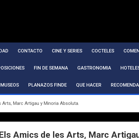
DAD
CONTACTO
CINE Y SERIES
COCTELES
COMEN
POSICIONES
FIN DE SEMANA
GASTRONOMIA
HOTELE
MUSEOS
PLANAZOS FINDE
QUE HACER
RECOMENDA
 Arts, Marc Artigau y Minoria Absoluta.
Els Amics de les Arts, Marc Artiga