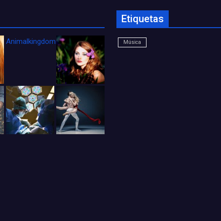
Etiquetas
Animalkingdom_FichaCine
Música