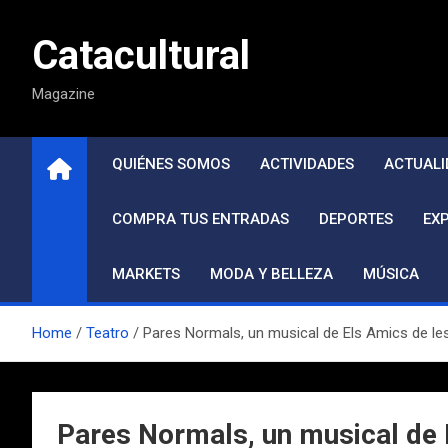
Saltar
al
Catacultural
contenido
Magazine
QUIÉNES SOMOS
ACTIVIDADES
ACTUALI
COMPRA TUS ENTRADAS
DEPORTES
EX
MARKETS
MODA Y BELLEZA
MÚSICA
Home
Teatro
Pares Normals, un musical de Els Amics de les
Pares Normals, un musical de 