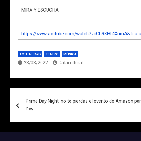
MIRA Y ESCUCHA
https://www.youtube.com/watch?v=Gh9XHf4XnmA&feat
ACTUALIDAD
TEATRO
MÚSICA
23/03/2022
Catacultural
Navegación
Prime Day Night: no te pierdas el evento de Amazon par
de
Day
entradas