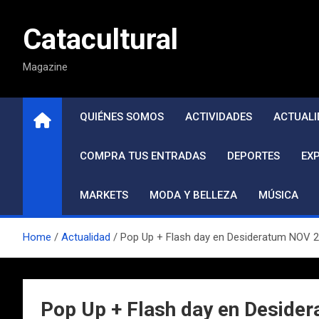
Saltar
al
Catacultural
contenido
Magazine
QUIÉNES SOMOS
ACTIVIDADES
ACTUALI
COMPRA TUS ENTRADAS
DEPORTES
EX
MARKETS
MODA Y BELLEZA
MÚSICA
Home
Actualidad
Pop Up + Flash day en Desideratum NOV 
Pop Up + Flash day en Deside