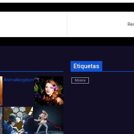
Rec
Etiquetas
Animalkingdom_FichaCine
Música