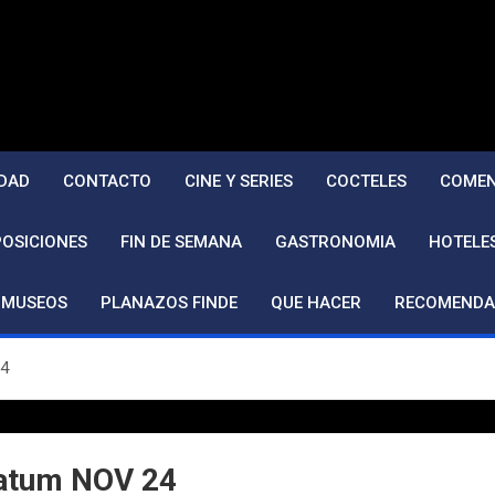
DAD
CONTACTO
CINE Y SERIES
COCTELES
COMEN
POSICIONES
FIN DE SEMANA
GASTRONOMIA
HOTELE
MUSEOS
PLANAZOS FINDE
QUE HACER
RECOMENDA
24
ratum NOV 24