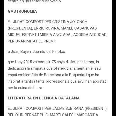
centre en un factor d’innovació.
GASTRONOMIA
EL JURAT, COMPOST PER CRISTINA JOLONCH
(PRESIDENTA), ENRIC ROVIRA, MANEL CASANOVAS,
MIQUEL ESPINET I MIREIA ANGLADA , ACORDA ATORGAR
PER UNANIMITAT EL PREMI:
a Joan Bayen, Juanito del Pinotxo
que l’any 2015 va complir 75 anys d’ofici, per l’amor, la
dedicació i la simpatia que ofereix diàriament en el seu
espai emblemàtic de Barcelona a la Boqueria, i que ha
inspirat a tants i tants professionals que avui han apostat
per la cuina de barra.
LITERATURA EN LLENGUA CATALANA
EL JURAT, COMPOST PER JAUME SUBIRANA (PRESIDENT),
BEL OLID, BERNAT PUIG, MARTÍ SALES I MARGARIDA