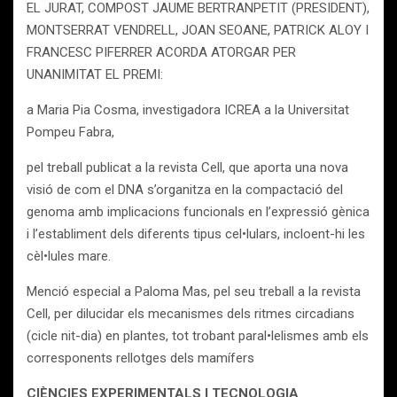
EL JURAT, COMPOST JAUME BERTRANPETIT (PRESIDENT),
MONTSERRAT VENDRELL, JOAN SEOANE, PATRICK ALOY I
FRANCESC PIFERRER ACORDA ATORGAR PER
UNANIMITAT EL PREMI:
a Maria Pia Cosma, investigadora ICREA a la Universitat
Pompeu Fabra,
pel treball publicat a la revista Cell, que aporta una nova
visió de com el DNA s’organitza en la compactació del
genoma amb implicacions funcionals en l’expressió gènica
i l’establiment dels diferents tipus cel•lulars, incloent-hi les
cèl•lules mare.
Menció especial a Paloma Mas, pel seu treball a la revista
Cell, per dilucidar els mecanismes dels ritmes circadians
(cicle nit-dia) en plantes, tot trobant paral•lelismes amb els
corresponents rellotges dels mamífers
CIÈNCIES EXPERIMENTALS I TECNOLOGIA