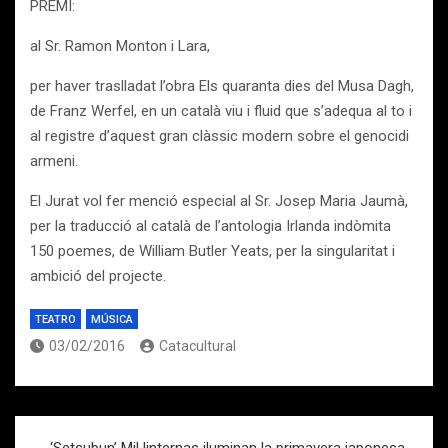
PREMI:
al Sr. Ramon Monton i Lara,
per haver traslladat l’obra Els quaranta dies del Musa Dagh,
de Franz Werfel, en un català viu i fluid que s’adequa al to i
al registre d’aquest gran clàssic modern sobre el genocidi
armeni.
El Jurat vol fer menció especial al Sr. Josep Maria Jaumà,
per la traducció al català de l’antologia Irlanda indòmita
150 poemes, de William Butler Yeats, per la singularitat i
ambició del projecte.
TEATRO
MÚSICA
03/02/2016
Catacultural
Navegación