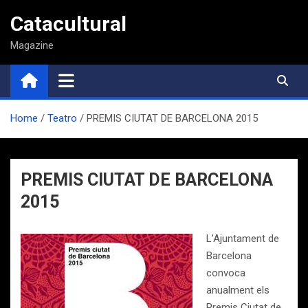
Saltar
Catacultural
al
contenido
Magazine
Home
Teatro
PREMIS CIUTAT DE BARCELONA 2015
PREMIS CIUTAT DE BARCELONA
2015
L’Ajuntament de
Barcelona
convoca
anualment els
Premis Ciutat de