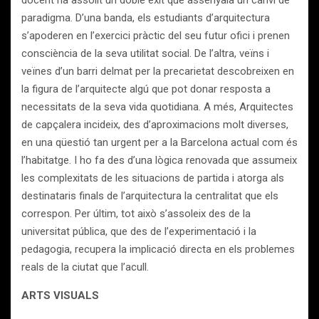
docent ha assolit un doble èxit que assenyala un canvi de
paradigma. D’una banda, els estudiants d’arquitectura
s’apoderen en l’exercici pràctic del seu futur ofici i prenen
consciència de la seva utilitat social. De l’altra, veïns i
veïnes d’un barri delmat per la precarietat descobreixen en
la figura de l’arquitecte algú que pot donar resposta a
necessitats de la seva vida quotidiana. A més, Arquitectes
de capçalera incideix, des d’aproximacions molt diverses,
en una qüestió tan urgent per a la Barcelona actual com és
l’habitatge. I ho fa des d’una lògica renovada que assumeix
les complexitats de les situacions de partida i atorga als
destinataris finals de l’arquitectura la centralitat que els
correspon. Per últim, tot això s’assoleix des de la
universitat pública, que des de l’experimentació i la
pedagogia, recupera la implicació directa en els problemes
reals de la ciutat que l’acull.
ARTS VISUALS