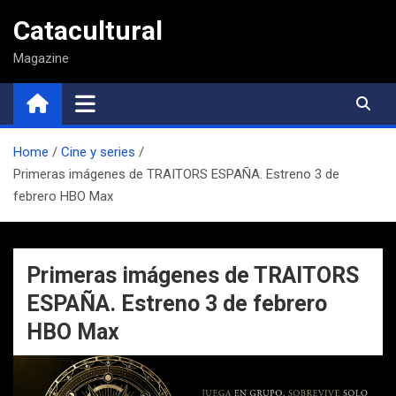
Saltar
Catacultural
al
contenido
Magazine
Home
Cine y series
Primeras imágenes de TRAITORS ESPAÑA. Estreno 3 de
febrero HBO Max
Primeras imágenes de TRAITORS
ESPAÑA. Estreno 3 de febrero
HBO Max