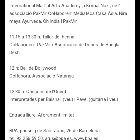
International Martial Arts Academy , i Komal Naz , de l’
associació PakMir Col·laboren: Mediateca Casa Àsia, Nira
maya Ayurveda, Oh India i PakMir
11.15 a 13.30 h: Taller de henna
Col·labor en : PakMir i Associació de Dones de Bangla
Desh
12 h: Ball de Bollywood
Col·labora: Associació Nataraja
12.30 h: Cançons de l’Orient
Interpretades per Baishali (veu) i Pavel (guitarra i veu)
Entrada lliure. Aforament limitat
BPA, passeig de Sant Joan, 26 de Barcelona,
tel. 93 256 59 50, arus@bpa.es, www.bpa.es