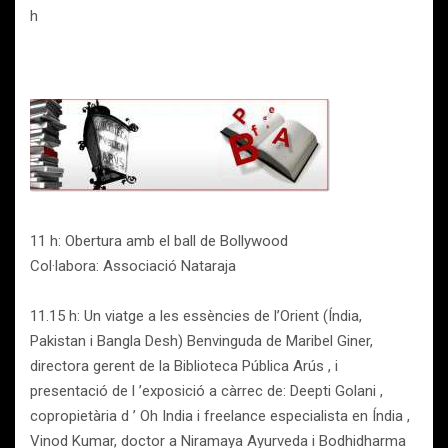
h
11 h: Obertura amb el ball de Bollywood
Col·labora: Associació Nataraja
11.15 h: Un viatge a les essències de l’Orient (Índia,
Pakistan i Bangla Desh) Benvinguda de Maribel Giner,
directora gerent de la Biblioteca Pública Arús , i
presentació de l ’exposició a càrrec de: Deepti Golani ,
copropietària d ’ Oh India i freelance especialista en Índia ,
Vinod Kumar, doctor a Niramaya Ayurveda i Bodhidharma