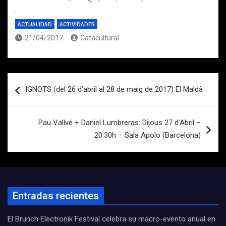
.
ACTUALIDAD
ACTIVIDADES
21/04/2017
Catacultural
Navegación
IGNOTS (del 26 d’abril al 28 de maig de 2017) El Maldà
de
entradas
Pau Vallvé + Daniel Lumbreras: Dijous 27 d’Abril –
20:30h – Sala Apolo (Barcelona)
Entradas recientes
El Brunch Electronik Festival celebra su macro-evento anual en