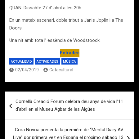
QUAN: Dissabte 27 d’ abril a les 20h.
En un mateix escenari, doble tribut a Janis Joplin i a The
Doors.
Una nit amb tota l’ essència de Woodstoock.
Entrades
ACTUALIDAD
ACTIVIDADES
MÚSICA
02/04/2019
Catacultural
Navegación
Cornellà Creació Fòrum celebra deu anys de vida l’11
de
d’abril en el Museu Agbar de les Aigües
entradas
Cora Novoa presenta la premiére de “Mental Diary AV
Live” por primera vez en España el próximo sábado 13