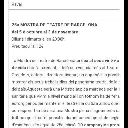
Raval.
25a MOSTRA DE TEATRE DE BARCELONA
del 5 d’octubre al 3 de novembre
Dilluns i dimarts a les 20:30h
Preu taquilla: 12€
La Mostra de Teatre de Barcelona
arriba al seus vint-i-cinc
de vida i
ho fa aixecant el teló una vegada més al Teatre del R
Creadors, actors i directors tindran, un cop més, la possibilita
mostrar els seus treballs dins del panorama teatral de la ciutat
del país.Aquesta serà una Mostra atípica marcada per la situa
sanitària que vivim a nivell mundial i on tothom ha de fer un g
esforç per poder mantenir el teatre i la cultura al lloc que li
correspon. També serà una Mostra plena d’agraïments cap a
tothom que l’ha fet possible durant aquest quart de segle
d’existència.En aquesta 25a edició,
10 companyies presenta