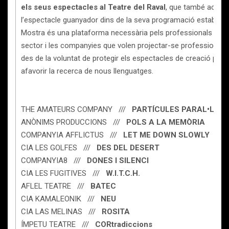
els seus espectacles al Teatre del Raval
, que també acollir
l’espectacle guanyador dins de la seva programació estable. 
Mostra és una plataforma necessària pels professionals del
sector i les companyies que volen projectar-se professionalm
des de la voluntat de protegir els espectacles de creació pròpi
afavorir la recerca de nous llenguatges.
THE AMATEURS COMPANY ///
PARTÍCULES PARAL•LELE
ANÒNIMS PRODUCCIONS ///
POLS A LA MEMÒRIA
COMPANYIA AFFLICTUS ///
LET ME DOWN SLOWLY
CIA LES GOLFES ///
DES DEL DESERT
COMPANYIA8 ///
DONES I SILENCI
CIA LES FUGITIVES ///
W.I.T.C.H.
AFLEL TEATRE ///
BATEC
CIA KAMALEONIK ///
NEU
CIA LAS MELINAS ///
ROSITA
ÍMPETU TEATRE ///
CORtradiccions