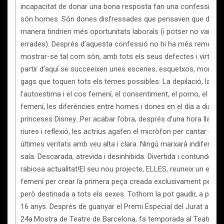
incapacitat de donar una bona resposta fan una confessió: N
són homes. Són dones disfressades que pensaven que d’aqu
manera tindrien més oportunitats laborals (i potser no van
errades). Després d’aquesta confessió no hi ha més remei qu
mostrar-se tal com són, amb tots els seus defectes i virtuts.
partir d’aquí se succeeixen unes escenes, esquetxos, monòleg
gags que toquen tots els temes possibles: La depilació, la regl
l’autoestima i el cos femení, el consentiment, el porno, el plae
femení, les diferències entre homes i dones en el dia a dia, le
princeses Disney…Per acabar l’obra, després d’una hora llarga
riures i reflexió, les actrius agafen el micròfon per cantar une
últimes veritats amb veu alta i clara. Ningú marxarà indiferent 
sala. Descarada, atrevida i desinhibida. Divertida i contundent.
rabiosa actualitat!El seu nou projecte, ELLES, reuneix un equip
femení per crear la primera peça creada exclusivament per d
però destinada a tots els sexes. Tothom la pot gaudir, a partir
16 anys. Després de guanyar el Premi Especial del Jurat a la
24a.Mostra de Teatre de Barcelona, fa temporada al Teatre de