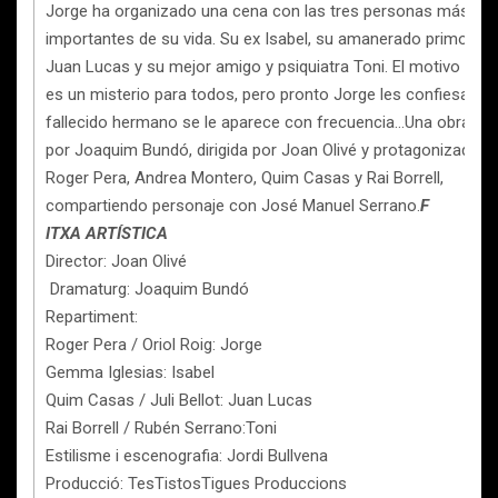
Jorge ha organizado una cena con las tres personas más
importantes de su vida. Su ex Isabel, su amanerado primo y s
Juan Lucas y su mejor amigo y psiquiatra Toni. El motivo de la
es un misterio para todos, pero pronto Jorge les confiesa qu
fallecido hermano se le aparece con frecuencia…Una obra esc
por Joaquim Bundó, dirigida por Joan Olivé y protagonizada p
Roger Pera, Andrea Montero, Quim Casas y Rai Borrell,
compartiendo personaje con José Manuel Serrano.
F
ITXA ARTÍSTICA
Director: Joan Olivé
Dramaturg: Joaquim Bundó
Repartiment:
Roger Pera / Oriol Roig: Jorge
Gemma Iglesias: Isabel
Quim Casas / Juli Bellot: Juan Lucas
Rai Borrell / Rubén Serrano:Toni
Estilisme i escenografia: Jordi Bullvena
Producció: TesTistosTigues Produccions