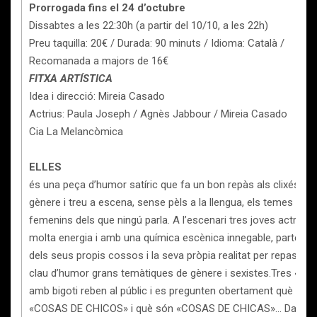
Prorrogada fins el 24 d’octubre
Dissabtes a les 22:30h (a partir del 10/10, a les 22h)
Preu taquilla: 20€ / Durada: 90 minuts / Idioma: Català /
Recomanada a majors de 16€
FITXA ARTÍSTICA
Idea i direcció: Mireia Casado
Actrius: Paula Joseph / Agnès Jabbour / Mireia Casado
Cia La Melancòmica
ELLES
és una peça d’humor satíric que fa un bon repàs als clixés de
gènere i treu a escena, sense pèls a la llengua, els temes
femenins dels que ningú parla. A l’escenari tres joves actrius
molta energia i amb una química escènica innegable, parteixe
dels seus propis cossos i la seva pròpia realitat per repassar
clau d’humor grans temàtiques de gènere i sexistes.Tres «noi
amb bigoti reben al públic i es pregunten obertament què són
«COSAS DE CHICOS» i què són «COSAS DE CHICAS»… Davant 