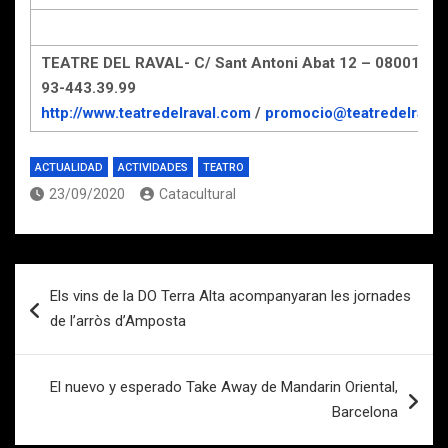
TEATRE DEL RAVAL- C/ Sant Antoni Abat 12 – 08001 BC
93-443.39.99
http://www.teatredelraval.com
/
promocio@teatredelraval
ACTUALIDAD
ACTIVIDADES
TEATRO
23/09/2020
Catacultural
Navegación
Els vins de la DO Terra Alta acompanyaran les jornades
de
de l’arròs d’Amposta
entradas
El nuevo y esperado Take Away de Mandarin Oriental,
Barcelona