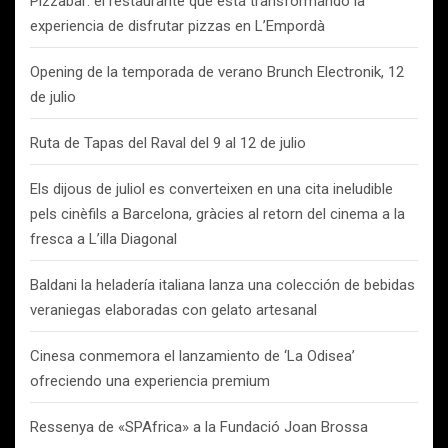
Pizzabar: el restaurante que está transformando la
experiencia de disfrutar pizzas en L’Empordà
Opening de la temporada de verano Brunch Electronik, 12
de julio
Ruta de Tapas del Raval del 9 al 12 de julio
Els dijous de juliol es converteixen en una cita ineludible
pels cinèfils a Barcelona, gràcies al retorn del cinema a la
fresca a L’illa Diagonal
Baldani la heladería italiana lanza una colección de bebidas
veraniegas elaboradas con gelato artesanal
Cinesa conmemora el lanzamiento de ‘La Odisea’
ofreciendo una experiencia premium
Ressenya de «SPAfrica» a la Fundació Joan Brossa