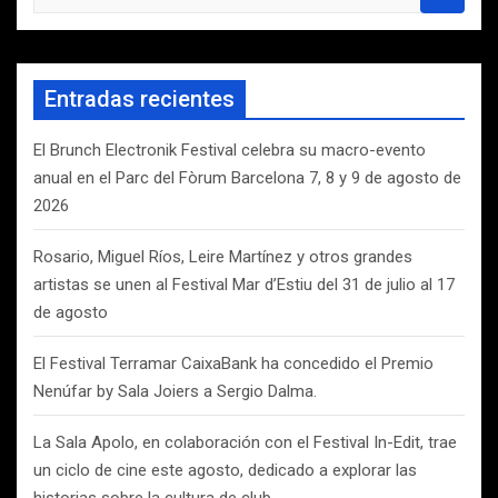
u
s
c
a
Entradas recientes
r
El Brunch Electronik Festival celebra su macro-evento
anual en el Parc del Fòrum Barcelona 7, 8 y 9 de agosto de
2026
Rosario, Miguel Ríos, Leire Martínez y otros grandes
artistas se unen al Festival Mar d’Estiu del 31 de julio al 17
de agosto
El Festival Terramar CaixaBank ha concedido el Premio
Nenúfar by Sala Joiers a Sergio Dalma.
La Sala Apolo, en colaboración con el Festival In-Edit, trae
un ciclo de cine este agosto, dedicado a explorar las