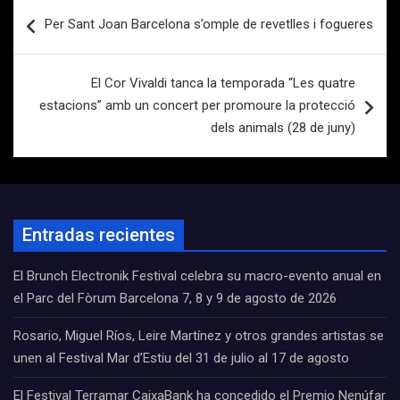
Navegación
Per Sant Joan Barcelona s’omple de revetlles i fogueres
de
entradas
El Cor Vivaldi tanca la temporada “Les quatre
estacions” amb un concert per promoure la protecció
dels animals (28 de juny)
Entradas recientes
El Brunch Electronik Festival celebra su macro-evento anual en
el Parc del Fòrum Barcelona 7, 8 y 9 de agosto de 2026
Rosario, Miguel Ríos, Leire Martínez y otros grandes artistas se
unen al Festival Mar d’Estiu del 31 de julio al 17 de agosto
El Festival Terramar CaixaBank ha concedido el Premio Nenúfar