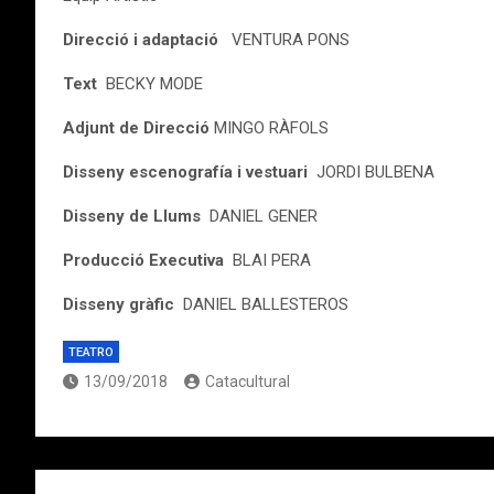
Direcció i adaptació
VENTURA PONS
Text
BECKY MODE
Adjunt de Direcció
MINGO RÀFOLS
Disseny escenografía i vestuari
JORDI BULBENA
Disseny de Llums
DANIEL GENER
Producció Executiva
BLAI PERA
Disseny gràfic
DANIEL BALLESTEROS
TEATRO
13/09/2018
Catacultural
Navegación