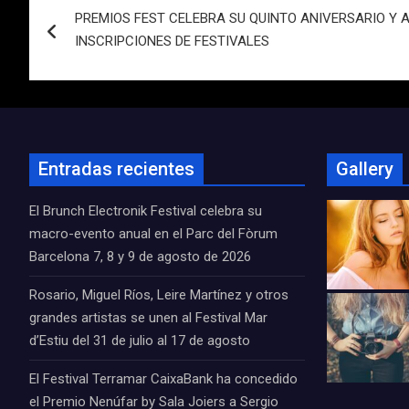
PREMIOS FEST CELEBRA SU QUINTO ANIVERSARIO Y 
de
INSCRIPCIONES DE FESTIVALES
entradas
Entradas recientes
Gallery
El Brunch Electronik Festival celebra su
macro-evento anual en el Parc del Fòrum
Barcelona 7, 8 y 9 de agosto de 2026
Rosario, Miguel Ríos, Leire Martínez y otros
grandes artistas se unen al Festival Mar
d’Estiu del 31 de julio al 17 de agosto
El Festival Terramar CaixaBank ha concedido
el Premio Nenúfar by Sala Joiers a Sergio