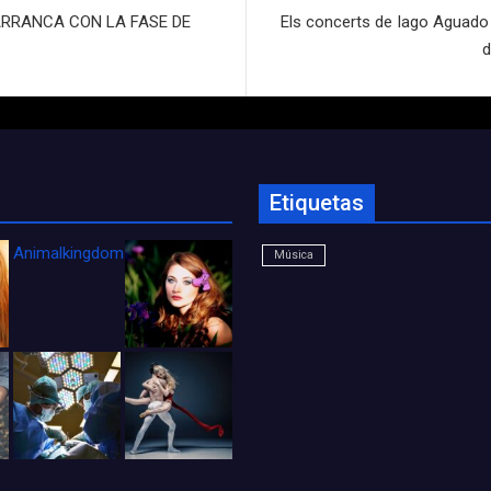
ARRANCA CON LA FASE DE
Els concerts de Iago Aguado Q
d
Etiquetas
Animalkingdom_FichaCine
Música