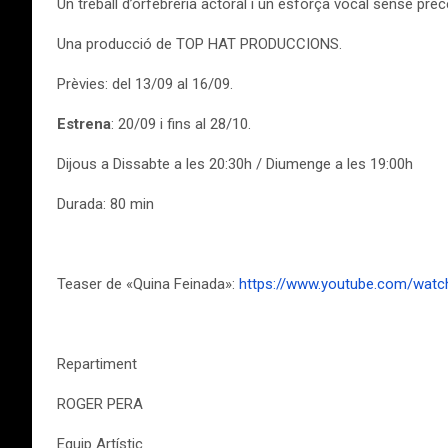
Un treball d’orfebreria actoral i un esforça vocal sense pr
Una producció de TOP HAT PRODUCCIONS.
Prèvies: del 13/09 al 16/09.
Estrena
: 20/09 i fins al 28/10.
Dijous a Dissabte a les 20:30h / Diumenge a les 19:00h
Durada: 80 min
Teaser de «Quina Feinada»:
https://www.youtube.com/watc
Repartiment
ROGER PERA
Equip Artístic