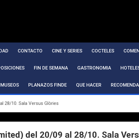
DAD
CONTACTO
CINE Y SERIES
COCTELES
COMEN
POSICIONES
FIN DE SEMANA
GASTRONOMIA
HOTELE
MUSEOS
PLANAZOS FINDE
QUE HACER
RECOMENDA
l 28/10. Sala Versus Glòries
ed) del 20/09 al 28/10. Sala Vers