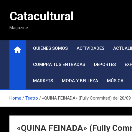
Saltar
al
Catacultural
contenido
Magazine
QUIÉNES SOMOS
ACTIVIDADES
ACTUALI
COMPRA TUS ENTRADAS
DEPORTES
EX
MARKETS
MODA Y BELLEZA
MÚSICA
Home
Teatro
«QUINA FEINADA» (Fully Commited) del 20/09 a
«QUINA FEINADA» (Fully Commit