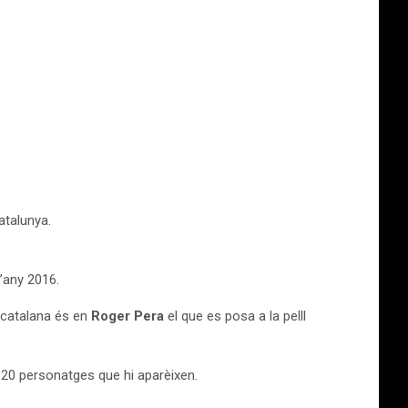
atalunya.
l’any 2016.
ó catalana és en
Roger Pera
el que es posa a la pelll
de 20 personatges que hi aparèixen.