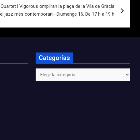
uartet i Vigorous ompliran la plaça de la Vila de Gràcia
el jazz més contemporani- Diumenge 16. De 17 h a 19 h
Categorías
Categorías