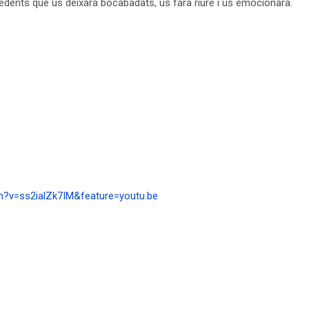
ecedents que us deixarà bocabadats, us farà riure i us emocionarà.
h?v=ss2ialZk7IM&feature=youtu.be