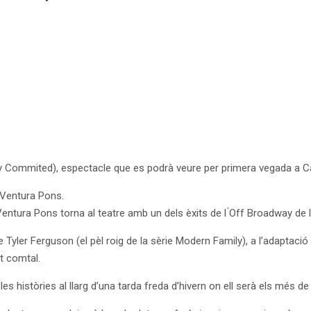
 Commited), espectacle que es podrà veure per primera vegada a C
e Ventura Pons.
 Ventura Pons torna al teatre amb un dels èxits de l ́Off Broadway de 
 Tyler Ferguson (el pèl roig de la sèrie Modern Family), a l’adaptaci
t comtal.
 les històries al llarg d’una tarda freda d’hivern on ell serà els més 