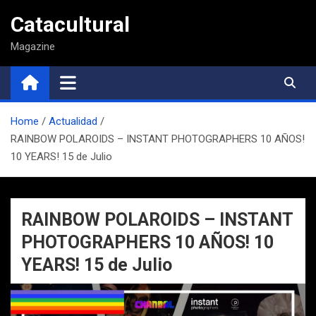
Saltar
Catacultural
al
contenido
Magazine
Home
Actualidad
RAINBOW POLAROIDS – INSTANT PHOTOGRAPHERS 10 AÑOS!
10 YEARS! 15 de Julio
RAINBOW POLAROIDS – INSTANT
PHOTOGRAPHERS 10 AÑOS! 10
YEARS! 15 de Julio