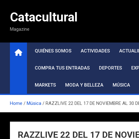
Saltar
al
Catacultural
contenido
Magazine
QUIÉNES SOMOS
ACTIVIDADES
ACTUALI
COMPRA TUS ENTRADAS
DEPORTES
EX
MARKETS
MODA Y BELLEZA
MÚSICA
Home
Música
RAZZLIVE 22 DEL 17 DE NOVIEMBRE AL 30 
RAZZLIVE 22 DEL 17 DE NOV