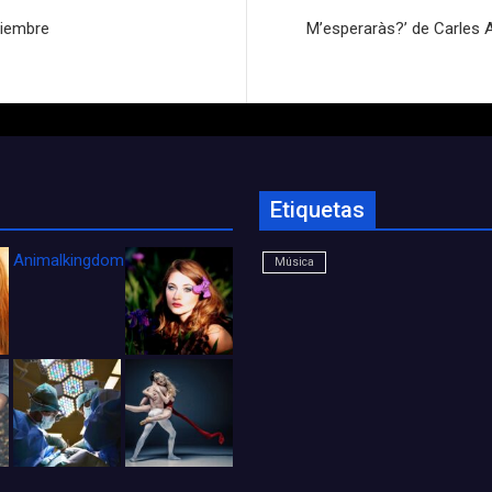
viembre
M’esperaràs?’ de Carles 
Etiquetas
Animalkingdom_FichaCine
Música