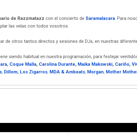
sario de Razzmatazz
con el concierto de
Saramalacara
. Para nos
oplar las velas con todos vosotros.
ar de otros tantos directos y sesiones de DJs, en nuestras diferent
ene siendo habitual en nuestra programación, para festejar veintidós
ara
,
Coque Malla
,
Carolina Durante
,
Maika Makowski
,
Cariño
,
Vi
s
,
Dillom
,
Los Zigarros
,
MDA & Ambeats
,
Morgan
,
Mother Mothe