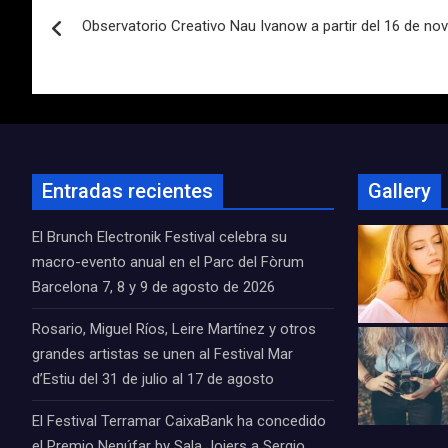
Navegación
Observatorio Creativo Nau Ivanow a partir del 16 de no
de
entradas
Entradas recientes
Gallery
El Brunch Electronik Festival celebra su
macro-evento anual en el Parc del Fòrum
Barcelona 7, 8 y 9 de agosto de 2026
Rosario, Miguel Ríos, Leire Martínez y otros
grandes artistas se unen al Festival Mar
d’Estiu del 31 de julio al 17 de agosto
El Festival Terramar CaixaBank ha concedido
el Premio Nenúfar by Sala Joiers a Sergio