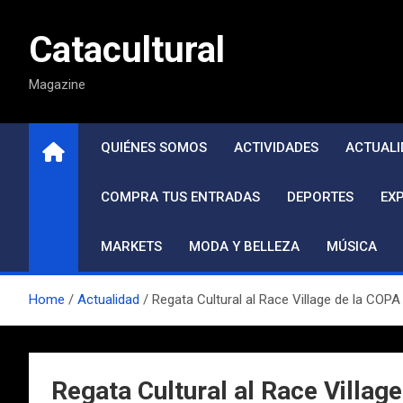
Saltar
al
Catacultural
contenido
Magazine
QUIÉNES SOMOS
ACTIVIDADES
ACTUALI
COMPRA TUS ENTRADAS
DEPORTES
EX
MARKETS
MODA Y BELLEZA
MÚSICA
Home
Actualidad
Regata Cultural al Race Village de la COPA
Regata Cultural al Race Villag