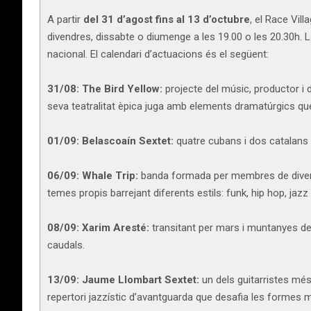
A partir
del 31 d’agost fins al 13 d’octubre
, el Race Vil
divendres, dissabte o diumenge a les 19.00 o les 20.30h.
nacional. El calendari d’actuacions és el següent:
31/08:
The Bird Yellow:
projecte del músic, productor i d
seva teatralitat èpica juga amb elements dramatúrgics que
01/09:
Belascoaín Sextet:
quatre cubans i dos catalans e
06/09:
Whale Trip:
banda formada per membres de divers
temes propis barrejant diferents estils: funk, hip hop, jazz 
08/09:
Xarim Aresté:
transitant per mars i muntanyes de m
caudals.
13/09:
Jaume Llombart Sextet:
un dels guitarristes més 
repertori jazzístic d’avantguarda que desafia les formes 