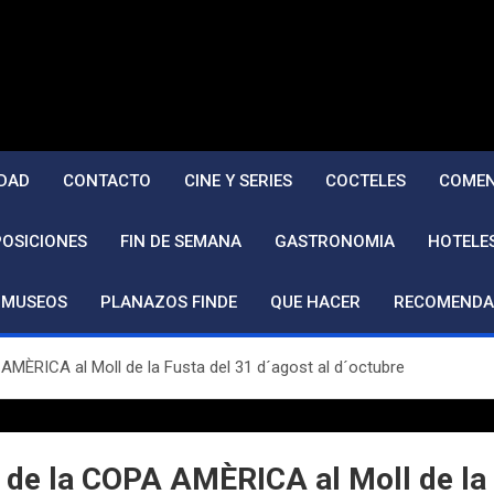
DAD
CONTACTO
CINE Y SERIES
COCTELES
COMEN
POSICIONES
FIN DE SEMANA
GASTRONOMIA
HOTELE
MUSEOS
PLANAZOS FINDE
QUE HACER
RECOMENDA
 AMÈRICA al Moll de la Fusta del 31 d´agost al d´octubre
e de la COPA AMÈRICA al Moll de la 