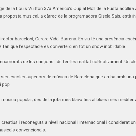
lage de la Louis Vuitton 37a America’s Cup al Moll de la Fusta acollirà
 La proposta musical, a càrrec de la programadora Gisela Sais, està
irector barceloní, Gerard Vidal Barrena. En viu té una presència escè
 fan que l’espectacle es converteixi en tot un show inoblidable.
namorats de les cançons i de fer-les realitat col·lectivament. Un à
es escoles superiors de música de Barcelona que arriba amb una pro
i pop.
úsica popular, des de la jota més blava fins al blues més mediterrani, 
creatius i reconeguts a nivell nacional i internacional i considerat un
musicals convencionals.