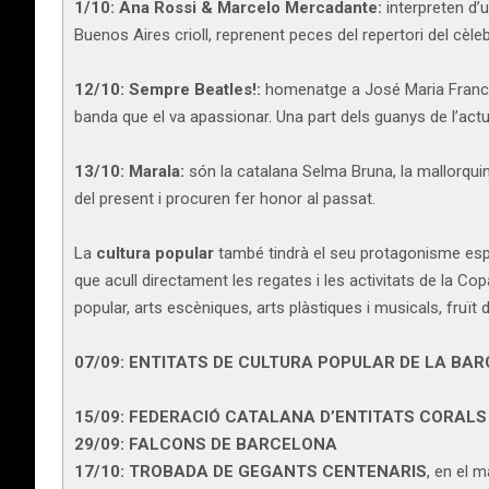
1/10:
Ana Rossi & Marcelo Mercadante:
interpreten d’u
Buenos Aires crioll, reprenent peces del repertori del cèleb
12/10:
Sempre Beatles!:
homenatge a José Maria Francino
banda que el va apassionar. Una part dels guanys de l’act
13/10:
Marala:
són la catalana Selma Bruna, la mallorquin
del present i procuren fer honor al passat.
La
cultura popular
també tindrà el seu protagonisme especi
que acull directament les regates i les activitats de la C
popular, arts escèniques, arts plàstiques i musicals, fru
07/09: ENTITATS DE CULTURA POPULAR DE LA BA
15/09: FEDERACIÓ CATALANA D’ENTITATS CORAL
29/09: FALCONS DE BARCELONA
17/10: TROBADA DE GEGANTS CENTENARIS
, en el 