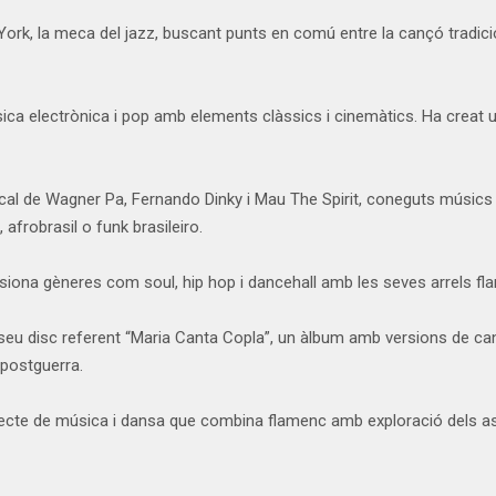
k, la meca del jazz, buscant punts en comú entre la cançó tradiciona
ca electrònica i pop amb elements clàssics i cinemàtics. Ha creat u
al de Wagner Pa, Fernando Dinky i Mau The Spirit, coneguts músics 
afrobrasil o funk brasileiro.
siona gèneres com soul, hip hop i dancehall amb les seves arrels fl
eu disc referent “Maria Canta Copla”, un àlbum amb versions de can
 postguerra.
ecte de música i dansa que combina flamenc amb exploració dels as