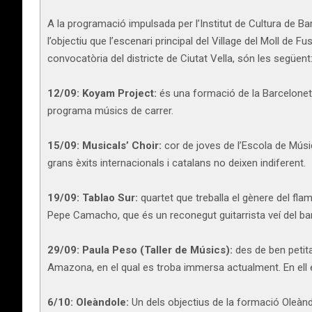
A la programació impulsada per l’Institut de Cultura de B
l’objectiu que l’escenari principal del Village del Moll de 
convocatòria del districte de Ciutat Vella, són les següent
12/09: Koyam Project:
és una formació de la Barceloneta 
programa músics de carrer.
15/09: Musicals’ Choir:
cor de joves de l’Escola de Músi
grans èxits internacionals i catalans no deixen indiferent.
19/09: Tablao Sur:
quartet que treballa el gènere del fl
Pepe Camacho, que és un reconegut guitarrista veí del bar
29/09: Paula Peso (Taller de Músics):
des de ben petit
Amazona, en el qual es troba immersa actualment. En ell 
6/10: Oleàndole:
Un dels objectius de la formació Oleàndol