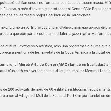
erpetuació del flamenco i no fomentar cap tipus de discriminació. El
 de 24 anys, a més d’haver sigut professor al Centre Cívic Barcelonet
ocasions en les festes majors del barri de la Barceloneta.
biana amb un perfil professional multidisciplinari que abraça divers
ropera que comparteix sons amb el latin, el jazz i l’afro. Ha format
 de cultura i d’expressió artística, amb una programació diürna que
, precisament una de les novetats de la Copa Amèrica a la ciutat de
tembre, el Mercè Arts de Carrer (MAC) també es traslladarà al 
 i s’ubicarà en diversos espais al llarg del moll de Mestral i l’espi
s de 200 activitats de més de 60 entitats, institucions i equipaments
ssarà a ser al Village del Moll de la Fusta, al Port Olímpic i també en