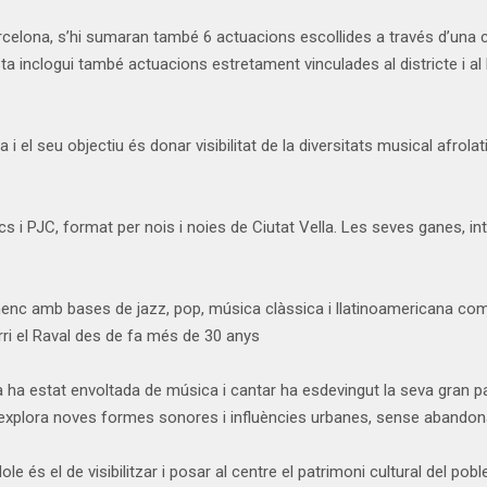
arcelona, s’hi sumaran també 6 actuacions escollides a través d’una
Fusta inclogui també actuacions estretament vinculades al districte i a
:
i el seu objectiu és donar visibilitat de la diversitats musical afrol
cs i PJC, format per nois i noies de Ciutat Vella. Les seves ganes, in
amenc amb bases de jazz, pop, música clàssica i llatinoamericana com
ri el Raval des de fa més de 30 anys
a ha estat envoltada de música i cantar ha esdevingut la seva gran pa
explora noves formes sonores i influències urbanes, sense abandona
e és el de visibilitzar i posar al centre el patrimoni cultural del pobl