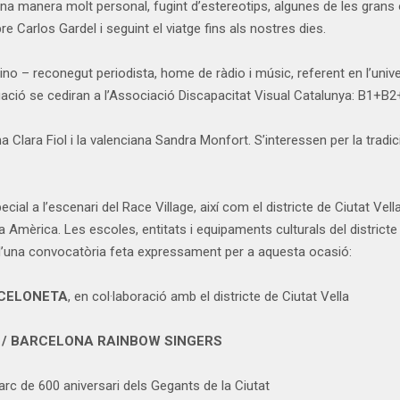
na manera molt personal, fugint d’estereotips, algunes de les grans 
re Carlos Gardel i seguint el viatge fins als nostres dies.
 – reconegut periodista, home de ràdio i músic, referent en l’univ
uació se cediran a l’Associació Discapacitat Visual Catalunya: B1+B2
a Clara Fiol i la valenciana Sandra Monfort. S’interessen per la tra
al a l’escenari del Race Village, així com el districte de Ciutat Vell
opa Amèrica. Les escoles, entitats i equipaments culturals del distric
ït d’una convocatòria feta expressament per a aquesta ocasió:
RCELONETA
, en col·laboració amb el districte de Ciutat Vella
S / BARCELONA RAINBOW SINGERS
marc de 600 aniversari dels Gegants de la Ciutat