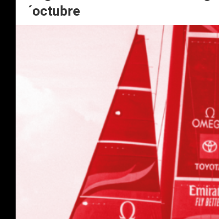
´octubre