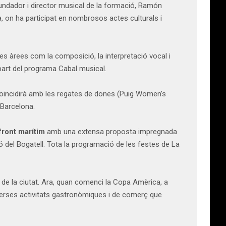
 fundador i director musical de la formació, Ramón
a, on ha participat en nombrosos actes culturals i
es àrees com la composició, la interpretació vocal i
 part del programa Cabal musical.
 coincidirà amb les regates de dones (Puig Women’s
 Barcelona.
front marítim
amb una extensa proposta impregnada
gó del Bogatell. Tota la programació de les festes de La
 de la ciutat. Ara, quan comenci la Copa Amèrica, a
 diverses activitats gastronòmiques i de comerç que