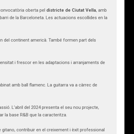
 convocatòria oberta pel
districte de Ciutat Vella
, amb
l barri de la Barceloneta. Les actuacions escollides en la
atin del continent americà. També formen part dels
tensitat i frescor en les adaptacions i arranjaments de
binat amb ball flamenc. La guitarra va a càrrec de
ssió. L’abril del 2024 presenta el seu nou projecte,
r la base R&B que la caracteritza.
e gitano, contribuir en el creixement i èxit professional