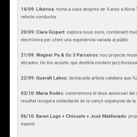
14/09:
Libérica:
torna a casa després de 4 anys a Nova Yor
vehicle conductor.
20/09:
Clara Gispert:
explora nous sons, combinant músi
electrònica per oferir una experiència variada al públic.
21/09:
Wagner Pa & Os 3 Parceiros:
nou projecte music
dècades. Un trio acústic que destil·la modern jazz/bosssa, 
22/09:
Queralt Lahoz:
destacada artista catalana que fu
03/10:
Maria Rodés:
commemora el desè aniversari del s
resultat recupera estàndards de la cançó espanyola de la
06/10:
Karen Lugo + Chicuelo + José Maldonado:
proj
esperit.