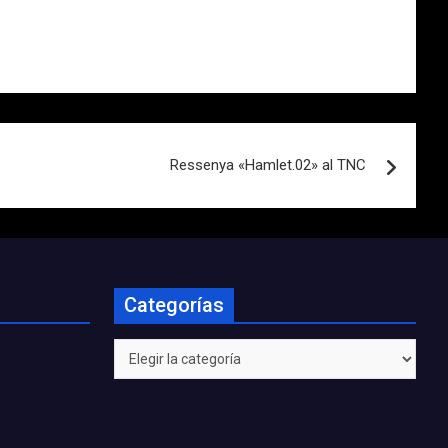
Ressenya «Hamlet.02» al TNC
Categorías
Categorías