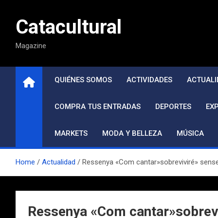
Saltar
al
Catacultural
contenido
Magazine
QUIÉNES SOMOS
ACTIVIDADES
ACTUALI
COMPRA TUS ENTRADAS
DEPORTES
EX
MARKETS
MODA Y BELLEZA
MÚSICA
Home
Actualidad
Ressenya «Com cantar»sobreviviré» sense
Ressenya «Com cantar»sobrevi