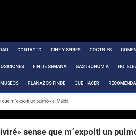
DAD
CONTACTO
CINE Y SERIES
COCTELES
COMEN
POSICIONES
FIN DE SEMANA
GASTRONOMIA
HOTELE
MUSEOS
PLANAZOS FINDE
QUE HACER
RECOMENDA
 que m´expolti un pulmó» al Maldà
viré» sense que m´expolti un pulm