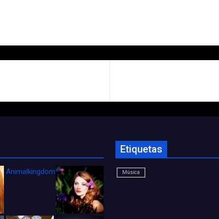
Etiquetas
Animalkingdom_FichaCine
Música