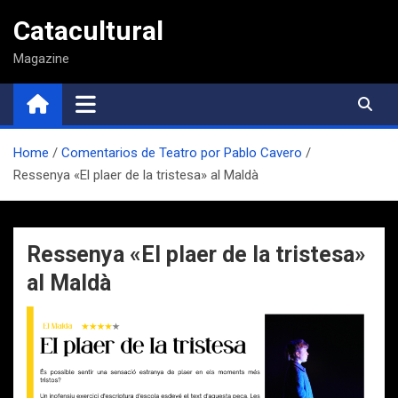
Saltar
Catacultural
al
contenido
Magazine
Home
Comentarios de Teatro por Pablo Cavero
Ressenya «El plaer de la tristesa» al Maldà
Ressenya «El plaer de la tristesa»
al Maldà