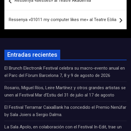
Ressenya «Bèsties» al Teatre Akadèmia
de
entradas
Ressenya «01011 my computer likes me» al Teatre Eòlia
Entradas recientes
El Brunch Electronik Festival celebra su macro-evento anual en
el Parc del Fòrum Barcelona 7, 8 y 9 de agosto de 2026
Rosario, Miguel Ríos, Leire Martínez y otros grandes artistas se
unen al Festival Mar d’Estiu del 31 de julio al 17 de agosto
El Festival Terramar CaixaBank ha concedido el Premio Nenúfar
by Sala Joiers a Sergio Dalma.
La Sala Apolo, en colaboración con el Festival In-Edit, trae un