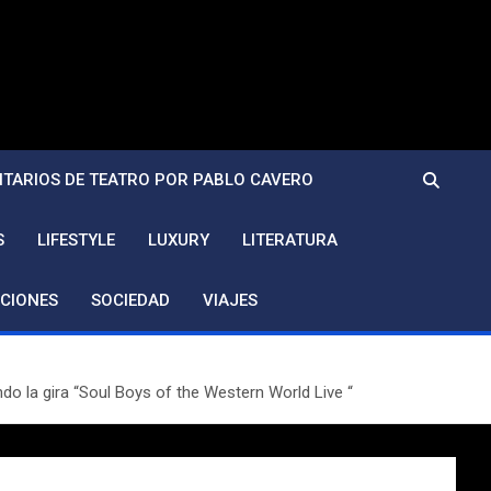
TARIOS DE TEATRO POR PABLO CAVERO
S
LIFESTYLE
LUXURY
LITERATURA
CIONES
SOCIEDAD
VIAJES
do la gira “Soul Boys of the Western World Live “