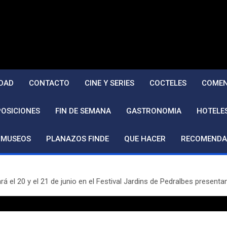
DAD
CONTACTO
CINE Y SERIES
COCTELES
COMEN
POSICIONES
FIN DE SEMANA
GASTRONOMIA
HOTELE
MUSEOS
PLANAZOS FINDE
QUE HACER
RECOMENDA
el 20 y el 21 de junio en el Festival Jardins de Pedralbes presentan