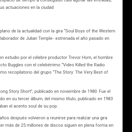
o espacio de tiempo a conseguido casi agotar las entradas,
sus actuaciones en la ciudad
plano de la actualidad con la gira “Soul Boys of the Western
colaborador de Julian Temple- estrenada el año pasado en
en estudio por el célebre productor Trevor Horn, el hombre
to Buggles con el celebérrimo “Video Killed the Radio
ltimo recopilatorio del grupo “The Story: The Very Best of
 Long Story Short”, publicado en noviembre de 1980. Fue el
ido en su tercer álbum, del mismo título, publicado en 1983
aban el acento soul de su pop.
años después volvieron a reunirse para realizar una gira
der más de 25 millones de discos siguen en plena forma en