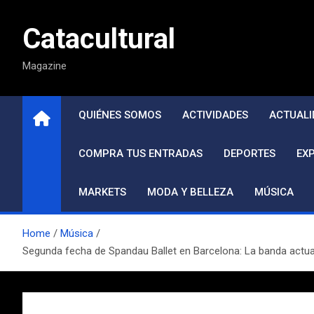
Saltar
al
Catacultural
contenido
Magazine
QUIÉNES SOMOS
ACTIVIDADES
ACTUALI
COMPRA TUS ENTRADAS
DEPORTES
EX
MARKETS
MODA Y BELLEZA
MÚSICA
Home
Música
Segunda fecha de Spandau Ballet en Barcelona: La banda actuará 