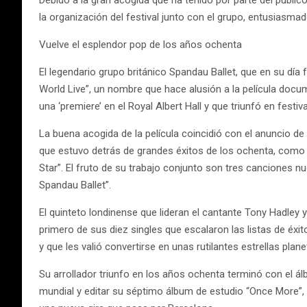
Debido a la gran acogida que ha tenido por parte del públic
la organización del festival junto con el grupo, entusiasma
Vuelve el esplendor pop de los años ochenta
El legendario grupo británico Spandau Ballet, que en su día
World Live”, un nombre que hace alusión a la película docu
una ‘premiere’ en el Royal Albert Hall y que triunfó en fest
La buena acogida de la película coincidió con el anuncio d
que estuvo detrás de grandes éxitos de los ochenta, como 
Star”. El fruto de su trabajo conjunto son tres canciones nue
Spandau Ballet”.
El quinteto londinense que lideran el cantante Tony Hadley 
primero de sus diez singles que escalaron las listas de éxi
y que les valió convertirse en unas rutilantes estrellas pl
Su arrollador triunfo en los años ochenta terminó con el álb
mundial y editar su séptimo álbum de estudio “Once More”,