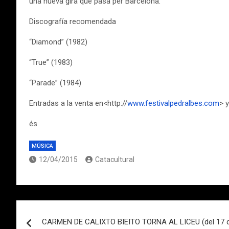
una nueva gira que pasa per Barcelona.
Discografía recomendada
“Diamond” (1982)
“True” (1983)
“Parade” (1984)
Entradas a la venta en<http://
www.festivalpedralbes.com
> 
és
MÚSICA
12/04/2015
Catacultural
Navegación
CARMEN DE CALIXTO BIEITO TORNA AL LICEU (del 17 d´a