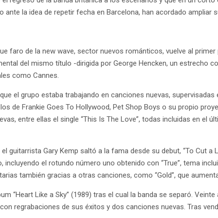
o el regreso de la banda británica a los escenarios y que en un cort
do ante la idea de repetir fecha en Barcelona, han acordado ampliar 
 fue faro de la new wave, sector nuevos románticos, vuelve al primer 
mental del mismo título -dirigida por George Hencken, un estrecho 
ivales como Cannes.
e que el grupo estaba trabajando en canciones nuevas, supervisadas 
los de Frankie Goes To Hollywood, Pet Shop Boys o su propio proyec
vas, entre ellas el single “This Is The Love”, todas incluidas en el ú
y el guitarrista Gary Kemp saltó a la fama desde su debut, “To Cut a
to, incluyendo el rotundo número uno obtenido con “True”, tema inclu
anetarias también gracias a otras canciones, como “Gold”, que aument
um “Heart Like a Sky” (1989) tras el cual la banda se separó. Veinte 
 con regrabaciones de sus éxitos y dos canciones nuevas. Tras ven