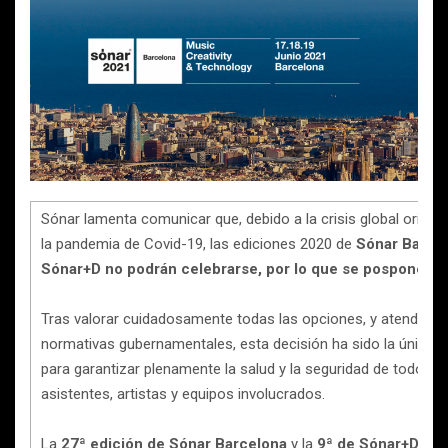
Sónar lamenta comunicar que, debido a la crisis global origin
la pandemia de Covid-19, las ediciones 2020 de
Sónar Barcel
Sónar+D no podrán celebrarse, por lo que se posponen a
Tras valorar cuidadosamente todas las opciones, y atendiend
normativas gubernamentales, esta decisión ha sido la única p
para garantizar plenamente la salud y la seguridad de todos l
asistentes, artistas y equipos involucrados.
La
27ª edición de Sónar Barcelona
y la
9ª de Sónar+D
ten