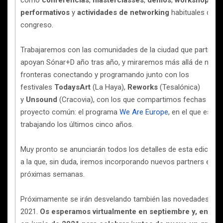
como
conferencias
,
masterclasses
,
demos
,
workshops
,
f
performativos
y
actividades de networking
habituales del
congreso.
Trabajaremos con las comunidades de la ciudad que participa
apoyan Sónar+D año tras año, y miraremos más allá de nuest
fronteras conectando y programando junto con los
festivales
TodaysArt
(La Haya),
Reworks
(Tesalónica)
y
Unsound
(Cracovia), con los que compartimos fechas y un
proyecto común: el programa
We Are Europe
, en el que esta
trabajando los últimos cinco años.
Muy pronto se anunciarán todos los detalles de esta edición 
a la que, sin duda, iremos incorporando nuevos partners en la
próximas semanas.
Próximamente se irán desvelando también las novedades de 
2021.
Os esperamos virtualmente en septiembre y, en per