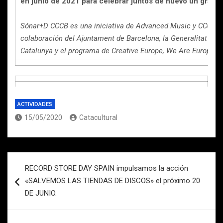
en junio de 2021 para celebrar juntos de nuevo un gran S
Sónar+D CCCB es una iniciativa de Advanced Music y CCCB c
colaboración del Ajuntament de Barcelona, la Generalitat de
Catalunya y el programa de Creative Europe, We Are Europe.
ACTIVIDADES
15/05/2020
Catacultural
Navegación
RECORD STORE DAY SPAIN impulsamos la acción
de
«SALVEMOS LAS TIENDAS DE DISCOS» el próximo 20
entradas
DE JUNIO.