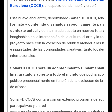
Barcelona
(CCCB)
, el espacio donde nació y creció.
Este nuevo encuentro, denominado
Sónar+D CCCB
, tendrá
u
formato y contenido diseñados específicamente para el
contexto actual
y con la mirada puesta en nuevos futuros
imaginables en la intersección de la cultura, el arte y la tecnolo
proyecto nace con la vocación de reunir y atender a las nece
e inquietudes de las comunidades creativas, tanto locales c
internacionales.
Sónar+D CCCB será un acontecimiento fundamentalment
line, gratuito y abierto a todo el mundo
que podría acoger 
público presencialmente en función de la evolución de la nor
de aforos.
Sonar+D CCCB contará con un extenso programa de activida
participativas y en red