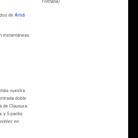
Fontana)
rados de
Ártidi
an instantáneas
ntáis vuestra
 entrada doble
la de Clausura
; y 5 packs
onibles en