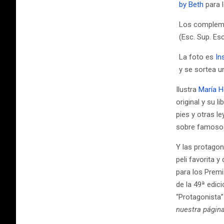
by Beth
para 
Los complem
(Esc. Sup. Es
La foto es
In
y se sortea u
Ilustra
María H
original y su l
pies y otras l
sobre famosos
Y las protagon
peli favorita 
para los Premi
de la 49ª edic
“Protagonista
nuestra págin