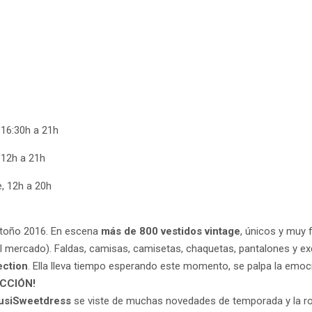
 16:30h a 21h
 12h a 21h
, 12h a 20h
Otoño 2016. En escena
más de 800 vestidos vintage
, únicos y muy
l mercado). Faldas, camisas, camisetas, chaquetas, pantalones y ex
ection
. Ella lleva tiempo esperando este momento, se palpa la emoc
ACCIÓN!
usiSweetdress
se viste de muchas novedades de temporada y la r