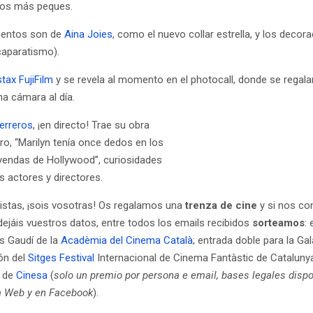
los más peques.
entos son de
Aina Joies
, como el nuevo collar estrella, y los deco
caparatismo).
stax FujiFilm
y se revela al momento en el photocall, donde se regal
na cámara al día.
erreros
, ¡en directo! Trae su obra
ibro, “Marilyn tenía once dedos en los
eyendas de Hollywood”, curiosidades
 actores y directores.
istas, ¡sois vosotras! Os regalamos una
trenza de cine
y si nos co
y dejáis vuestros datos, entre todos los emails recibidos
sorteamos
:
s Gaudí de la
Acadèmia del Cinema Català
; entrada doble para la Ga
ión del
Sitges Festival
Internacional de Cinema Fantàstic de Catalunya
” de
Cinesa
(
solo un premio por persona e email, bases legales disp
a Web y en Facebook
).