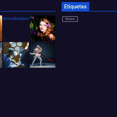
Etiquetas
Animalkingdom_FichaCine
Música