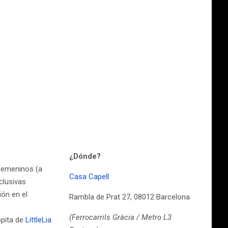
¿Dónde?
 femeninos (a
Casa Capell
clusivas
ión en el
Rambla de Prat 27, 08012 Barcelona
(Ferrocarrils Gràcia / Metro L3
opita de
LittleLia