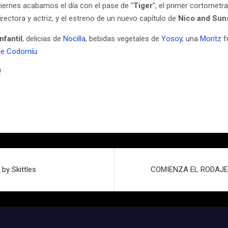
viernes acabamos el día con el pase de “
Tiger
”, el primer cortometr
ectora y actriz, y el estreno de un nuevo capítulo de
Nico and Sun
infantil
, delicias de
Nocilla
, bebidas vegetales de
Yosoy
, una
Moritz
f
e Codorníu
.
!
by Skittles
COMIENZA EL RODAJE