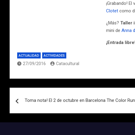
¡Grabando! El 
Clotet
como dir
¿Más?
Taller 
mini de
Anna d
¡Entrada libre
ACTUALIDAD
ACTIVIDADES
27/09/2016
Catacultural
Navegación
Toma nota! El 2 de octubre en Barcelona The Color Run 
de
entradas