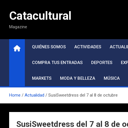
Saltar
al
Catacultural
contenido
Magazine
QUIÉNES SOMOS
ACTIVIDADES
ACTUALI
COMPRA TUS ENTRADAS
DEPORTES
EX
MARKETS
MODA Y BELLEZA
MÚSICA
Home
Actualidad
SusiSweetdress del 7 al 8 de octubre
SusiSweetdress del 7 al 8 de o