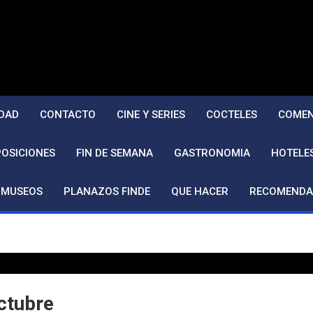
DAD
CONTACTO
CINE Y SERIES
COCTELES
COMEN
POSICIONES
FIN DE SEMANA
GASTRONOMIA
HOTELE
MUSEOS
PLANAZOS FINDE
QUE HACER
RECOMENDA
ctubre