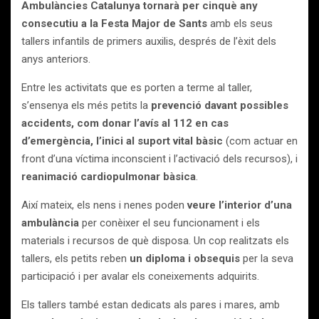
Ambulàncies Catalunya tornarà per cinquè any
consecutiu a la Festa Major de Sants
amb els seus
tallers infantils de primers auxilis, després de l’èxit dels
anys anteriors.
Entre les activitats que es porten a terme al taller,
s’ensenya els més petits la
prevenció davant possibles
accidents, com donar l’avís al 112 en cas
d’emergència, l’inici al suport vital bàsic
(com actuar en
front d’una víctima inconscient i l’activació dels recursos), i
reanimació cardiopulmonar bàsica
.
Així mateix, els nens i nenes poden
veure l’interior d’una
ambulància
per conèixer el seu funcionament i els
materials i recursos de què disposa. Un cop realitzats els
tallers, els petits reben
un diploma i obsequis
per la seva
participació i per avalar els coneixements adquirits.
Els tallers també estan dedicats als pares i mares, amb