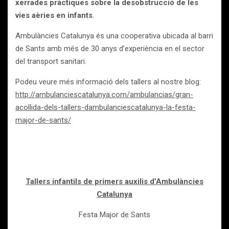
xerrades pràctiques sobre la desobstrucció de les
vies aèries en infants
.
Ambulàncies Catalunya és una cooperativa ubicada al barri
de Sants amb més de 30 anys d’experiència en el sector
del transport sanitari.
Podeu veure més informació dels tallers al nostre blog:
http://ambulanciescatalunya.com/ambulancias/gran-
acollida-dels-tallers-dambulanciescatalunya-la-festa-
major-de-sants/
Tallers infantils de primers auxilis d’Ambulàncies
Catalunya
Festa Major de Sants