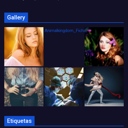
Gallery
Animalkingdom_FichaCine
Etiquetas