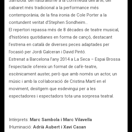
Sambola: del naturalisme a la commedia dell’arte; del
cabaret més tradicional a la performance més
contemporània; de la fina ironia de Cole Porter a la
contundent veritat d’Stephen Sondheim…
El repertori repassa més de 8 dècades de teatre musical,
d’històries quotidianes en forma de cançó, destacant
l’estrena en català de diverses peces adaptades per
l’ocasió per Jordi Galceran i David Pintó.
Estrenat a Barcelona l’any 2014 a La Seca – Espai Brossa
l’espectacle ofereix un format de cafè-teatre,
escènicament auster, però que amb només un actor, un
músic i amb la col·laboració de Cristina Martí en el
moviment, desitgem que esdevingui per a les
espectadores i espectadors tota una sorpresa teatral.
Intèrprets:
Marc Sambola i Marc Vilavella
Il•luminació:
Adrià Aubert i Xavi Casan