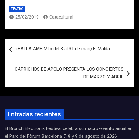
TEATRO
25/02/2019
Catacultural
Navegación
«BALLA AMB MI » del 3 al 31 de març El Maldà
de
entradas
CAPRICHOS DE APOLO PRESENTA LOS CONCIERTOS
DE MARZO Y ABRIL
Entradas recientes
El Brunch Electronik Festival celebra su macro-evento anual en
el Parc del Fòrum Barcelona 7, 8 y 9 de agosto de 2026