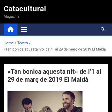
Saltar
Catacultural
al
contenido
Magazine
Home
Teatro
«Tan bonica aquesta nit» de l’1 al 29 de març de 2019 El Maldà
«Tan bonica aquesta nit» de l’1 al
29 de març de 2019 El Maldà