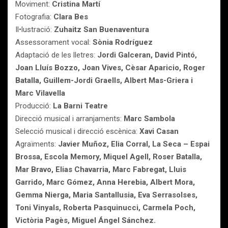
Moviment:
Cristina Martí
Fotografia:
Clara Bes
Il•lustració:
Zuhaitz San Buenaventura
Assessorament vocal:
Sònia Rodríguez
Adaptació de les lletres:
Jordi Galceran, David Pintó,
Joan Lluís Bozzo, Joan Vives, Cèsar Aparicio, Roger
Batalla, Guillem-Jordi Graells, Albert Mas-Griera i
Marc Vilavella
Producció:
La Barni Teatre
Direcció musical i arranjaments:
Marc Sambola
Selecció musical i direcció escènica:
Xavi Casan
Agraïments:
Javier Muñoz, Elia Corral, La Seca – Espai
Brossa, Escola Memory, Miquel Agell, Roser Batalla,
Mar Bravo, Elias Chavarria, Marc Fabregat, Lluis
Garrido, Marc Gómez, Anna Herebia, Albert Mora,
Gemma Nierga, Maria Santallusia, Eva Serrasolses,
Toni Vinyals, Roberta Pasquinucci, Carmela Poch,
Victòria Pagès, Miguel Ángel Sánchez.