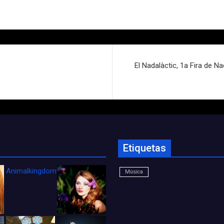
El Nadalàctic, 1a Fira de Nad
Etiquetas
Animalkingdom_FichaCine
Música