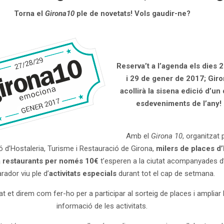
Torna el
Girona10
ple de novetats! Vols gaudir-ne?
Reserva’t a l’agenda els dies 2
i 29 de gener de 2017; Gir
acollirà la sisena edició d’un
esdeveniments de l’any!
Amb el
Girona 10
, organitzat 
ó d’Hostaleria, Turisme i Restauració de Girona,
milers de places d’
 a restaurants per només 10€
t’esperen a la ciutat acompanyades d
rador viu ple d’
activitats especials
durant tot el cap de setmana.
at et direm com fer-ho per a participar al sorteig de places i ampliar 
informació de les activitats.