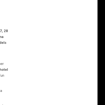
7, 28
ona
 dels
per
hotel
’un
la