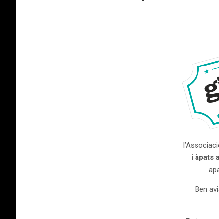
l’Associaci
i àpats
apa
Ben avi