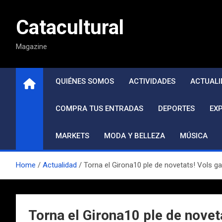
Saltar
al
Catacultural
contenido
Magazine
QUIÉNES SOMOS
ACTIVIDADES
ACTUALI
COMPRA TUS ENTRADAS
DEPORTES
EX
MARKETS
MODA Y BELLEZA
MÚSICA
Home
Actualidad
Torna el Girona10 ple de novetats! Vols ga
Torna el Girona10 ple de novet