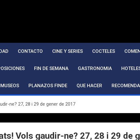
DAD
CONTACTO
CINE Y SERIES
COCTELES
COMEN
POSICIONES
FIN DE SEMANA
GASTRONOMIA
HOTELE
MUSEOS
PLANAZOS FINDE
QUE HACER
RECOMENDA
udir-ne? 27, 28 i 29 de gener de 2017
ats! Vols gaudir-ne? 27, 28 i 29 de 