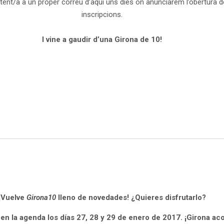
tent/a a un proper correu d’aquí uns dies on anunciarem l’obertura d
inscripcions.
I vine a gaudir d’una Girona de 10!
¡Vuelve
Girona10
lleno de novedades! ¿Quieres disfrutarlo?
en la agenda los días 27, 28 y 29 de enero de 2017. ¡Girona ac