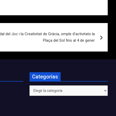
al del Joc i la Creativitat de Gràcia, omple d’activitats la
Plaça del Sol fins al 4 de gener
Categorías
Categorías