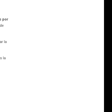
s por
 de
ar la
s la