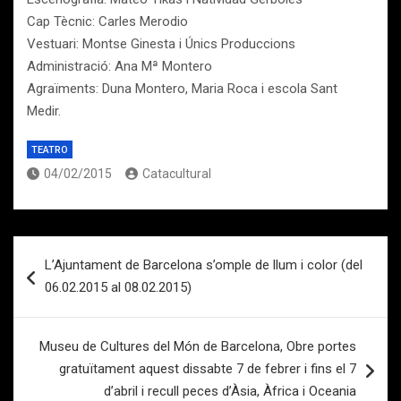
Cap Tècnic: Carles Merodio
Vestuari: Montse Ginesta i Únics Produccions
Administració: Ana Mª Montero
Agraïments: Duna Montero, Maria Roca i escola Sant
Medir.
TEATRO
04/02/2015
Catacultural
Navegación
L’Ajuntament de Barcelona s’omple de llum i color (del
de
06.02.2015 al 08.02.2015)
entradas
Museu de Cultures del Món de Barcelona, Obre portes
gratuïtament aquest dissabte 7 de febrer i fins el 7
d’abril i recull peces d’Àsia, Àfrica i Oceania