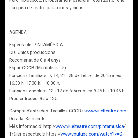
Parc Tibidabo, … i properament estarà a Feten 2015, feria
europea de teatro para niños y niñas.
AGENDA
Espectacle: PINTAMÚSICA
Cia: Únics produccions
Recomanat de 0 a 4 anys
Espai: CCCB (Montalegre, 5)
Funcions familiars: 7, 14, 21 i 28 de febrer de 2015 a les
16.30 h. 17.30 h. i 18.30 h.
Funcions escolars: 13 i 17 de febrer a les 9.45 h. i 10.45 h.
Preu entrades: 9€ a 12€
Compra d’entrades: Taquilles CCCB i
www.viuelteatre.com
Durada: 35 minuts
Més informació: http://
www.viuelteatre.com/pintamusica
/
Tràiler espectacle https://
www.youtube.com/watch?v=G-