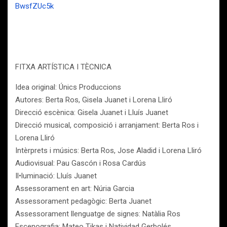
BwsfZUc5k
FITXA ARTÍSTICA I TÈCNICA
Idea original: Únics Produccions
Autores: Berta Ros, Gisela Juanet i Lorena Lliró
Direcció escènica: Gisela Juanet i Lluís Juanet
Direcció musical, composició i arranjament: Berta Ros i
Lorena Lliró
Intèrprets i músics: Berta Ros, Jose Aladid i Lorena Lliró
Audiovisual: Pau Gascón i Rosa Cardús
Il•luminació: Lluís Juanet
Assessorament en art: Núria Garcia
Assessorament pedagògic: Berta Juanet
Assessorament llenguatge de signes: Natàlia Ros
Escenografia: Mateo Tikas i Natividad Gerbolés