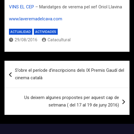
VINS EL CEP
– Maridatges de verema pel xef Oriol Llavina
www.laveremadelcava.com
ACTUALIDAD
ACTIVIDADES
29/08/2016
Catacultural
Navegación
S’obre el període d’inscripcions dels IX Premis Gaudí del
de
cinema català
entradas
Us deixem algunes propostes per aquest cap de
setmana ( del 17 al 19 de juny 2016)