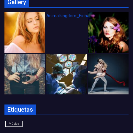
Gallery
Animalkingdom_FichaCine
Etiquetas
Música