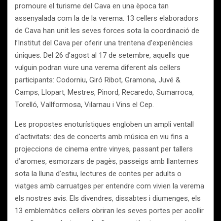
promoure el turisme del Cava en una època tan
assenyalada com la de la verema. 13 cellers elaboradors
de Cava han unit les seves forces sota la coordinació de
l’Institut del Cava per oferir una trentena d’experiències
úniques. Del 26 d’agost al 17 de setembre, aquells que
vulguin podran viure una verema diferent als cellers
participants: Codorniu, Giró Ribot, Gramona, Juvé &
Camps, Llopart, Mestres, Pinord, Recaredo, Sumarroca,
Torelló, Vallformosa, Vilarnau i Vins el Cep.
Les propostes enoturístiques engloben un ampli ventall
d’activitats: des de concerts amb música en viu fins a
projeccions de cinema entre vinyes, passant per tallers
d’aromes, esmorzars de pagès, passeigs amb llanternes
sota la lluna d’estiu, lectures de contes per adults o
viatges amb carruatges per entendre com vivien la verema
els nostres avis. Els divendres, dissabtes i diumenges, els
13 emblemàtics cellers obriran les seves portes per acollir