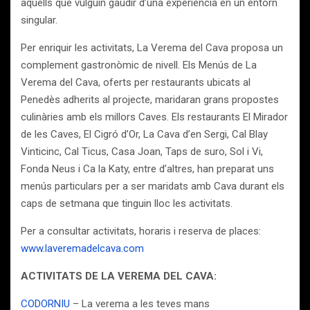
aquells que vulguin gaudir d’una experiència en un entorn
singular.
Per enriquir les activitats, La Verema del Cava proposa un
complement gastronòmic de nivell. Els Menús de La
Verema del Cava, oferts per restaurants ubicats al
Penedès adherits al projecte, maridaran grans propostes
culinàries amb els millors Caves. Els restaurants El Mirador
de les Caves, El Cigró d’Or, La Cava d’en Sergi, Cal Blay
Vinticinc, Cal Ticus, Casa Joan, Taps de suro, Sol i Vi,
Fonda Neus i Ca la Katy, entre d’altres, han preparat uns
menús particulars per a ser maridats amb Cava durant els
caps de setmana que tinguin lloc les activitats.
Per a consultar activitats, horaris i reserva de places:
www.laveremadelcava.com
ACTIVITATS DE LA VEREMA DEL CAVA:
CODORNIU
– La verema a les teves mans