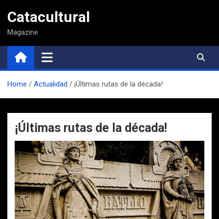
Saltar
Catacultural
al
contenido
Magazine
Home
Actualidad
¡Últimas rutas de la década!
¡Últimas rutas de la década!