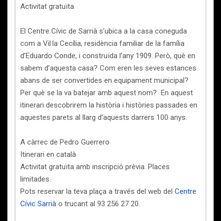
Activitat gratuïta
El Centre Cívic de Sarrià s’ubica a la casa coneguda
com a Vil·la Cecília, residència familiar de la família
d’Eduardo Conde, i construïda l’any 1909. Però, què en
sabem d’aquesta casa? Com eren les seves estances
abans de ser convertides en equipament municipal?
Per què se la va batejar amb aquest nom? En aquest
itinerari descobrirem la història i històries passades en
aquestes parets al llarg d’aquests darrers 100 anys.
A càrrec de Pedro Guerrero
Itinerari en català
Activitat gratuïta amb inscripció prèvia. Places
limitades.
Pots reservar la teva plaça a través del web del
Centre
Cívic Sarrià
o trucant al 93 256 27 20.