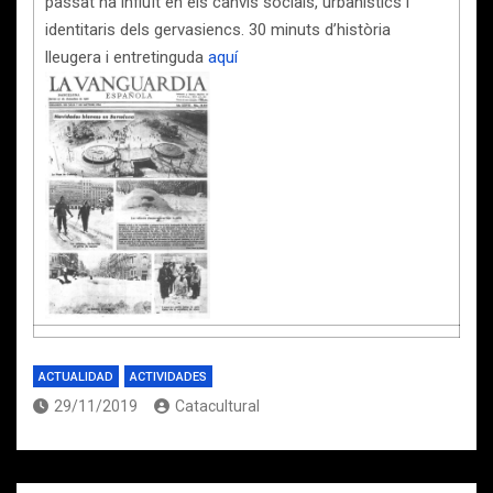
passat ha influït en els canvis socials, urbanístics i
identitaris dels gervasiencs. 30 minuts d’història
lleugera i entretinguda
aquí
ACTUALIDAD
ACTIVIDADES
29/11/2019
Catacultural