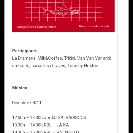
Participants:
La Dramerie, Milk&Coffee, Trikini, Van Van Var amb
embutits, carxofes i braves, Tope by Hoxton.
Música:
Dissabte 04/11⁣
12.00h – 13.30h JordiO SALVADISCOS ⁣
13.30h – 14.30h RBL – LA KÁ ⁣
14.30h – 15.30h RBL – PATXEKITO ⁣