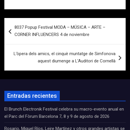
Navegación
8037 Popup Festival MODA – MÚSICA – ARTE –
de
CORNER INFLUENCERS 4 de noviembre
entradas
L’òpera dels amics, el cinquè muntatge de Simfonova
aquest diumenge a L’Auditori de Cornellà
Entradas recientes
El Brunch Electronik Festival celebra su macro-evento anual en
el Parc del Fòrum Barcelona 7, 8 y 9 de agosto de 2026
Rosario, Miguel Ríos, Leire Martínez y otros grandes artistas se