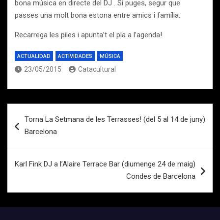
bona música en directe del DJ . Si puges, segur que
passes una molt bona estona entre amics i família.
Recarrega les piles i apunta’t el pla a l’agenda!
ACTUALIDAD
ACTIVIDADES
MÚSICA
23/05/2015
Catacultural
Navegación
Torna La Setmana de les Terrasses! (del 5 al 14 de juny)
de
Barcelona
entradas
Karl Fink DJ a l’Alaire Terrace Bar (diumenge 24 de maig)
Condes de Barcelona