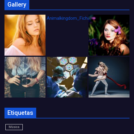
Gallery
Animalkingdom_FichaCine
Etiquetas
Música