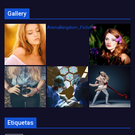
Gallery
Animalkingdom_FichaCine
Etiquetas