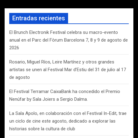
s
c
a
Entradas recientes
r
El Brunch Electronik Festival celebra su macro-evento
anual en el Parc del Fòrum Barcelona 7, 8 y 9 de agosto de
2026
Rosario, Miguel Ríos, Leire Martínez y otros grandes
artistas se unen al Festival Mar d’Estiu del 31 de julio al 17
de agosto
El Festival Terramar CaixaBank ha concedido el Premio
Nenúfar by Sala Joiers a Sergio Dalma.
La Sala Apolo, en colaboración con el Festival In-Edit, trae
un ciclo de cine este agosto, dedicado a explorar las
historias sobre la cultura de club