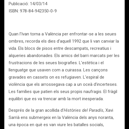
Publicació: 14/03/14
ISBN: 978-84-942350-0-9
Quan l’Ivan torna a València per enfrontar-se a les seues
ombres, recorda els dies d’aquell 1992 que li van canviar la
vida. Els blocs de pisos entre descampats, recreatius i
alqueries abandonades. Els amics del barri marcats per les
frustracions de les seues biografies. L’estètica i el
llenguatge que usaven com a cuirassa. Les cançons
gravades en cassets on es refugiaven. L’espiral de
violència que els arrossegava cap a un oceà d’incerteses.
Les famílies que patien els seus propis naufragis. El fràgil
equilibri que es va trencar amb la mort inesperada.
Després de la gran acollida d’
Històries del Paradís
, Xavi
Sarrià ens submergeix en la València dels anys noranta,
una època en què es van viure les batalles socials,