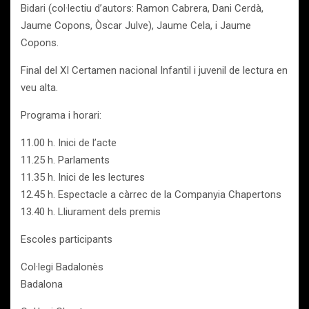
Bidari (col·lectiu d’autors: Ramon Cabrera, Dani Cerdà,
Jaume Copons, Òscar Julve), Jaume Cela, i Jaume
Copons.
Final del XI Certamen nacional Infantil i juvenil de lectura en
veu alta.
Programa i horari:
11.00 h. Inici de l’acte
11.25 h. Parlaments
11.35 h. Inici de les lectures
12.45 h. Espectacle a càrrec de la Companyia Chapertons
13.40 h. Lliurament dels premis
Escoles participants
Col·legi Badalonès
Badalona