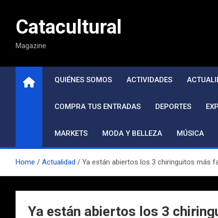
Saltar
al
Catacultural
contenido
Magazine
QUIÉNES SOMOS
ACTIVIDADES
ACTUALI
COMPRA TUS ENTRADAS
DEPORTES
EX
MARKETS
MODA Y BELLEZA
MÚSICA
Home
Actualidad
Ya están abiertos los 3 chiringuitos más 
Ya están abiertos los 3 chirin