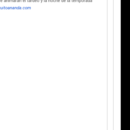
ue animarán el tardeo y la noche de la temporada
guitoananda.com