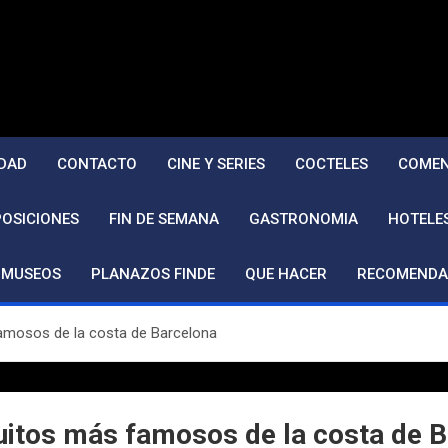
DAD
CONTACTO
CINE Y SERIES
COCTELES
COMEN
POSICIONES
FIN DE SEMANA
GASTRONOMIA
HOTELE
MUSEOS
PLANAZOS FINDE
QUE HACER
RECOMENDA
famosos de la costa de Barcelona
guitos más famosos de la costa de 