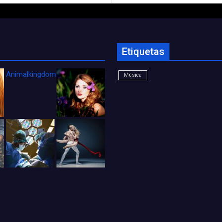
Etiquetas
Animalkingdom_FichaCine
Música