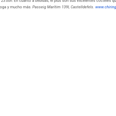
 23:00h. En cuanto a bebidas, el plus son sus excelentes cócteles q
, yoga y mucho más.
Passeig Marítim 139I, Castelldefels.
www.chirin