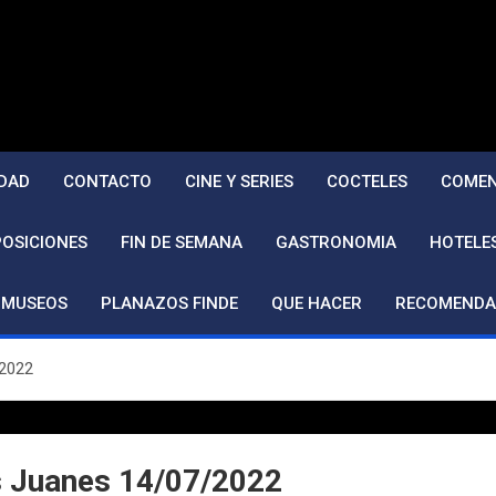
DAD
CONTACTO
CINE Y SERIES
COCTELES
COMEN
POSICIONES
FIN DE SEMANA
GASTRONOMIA
HOTELE
MUSEOS
PLANAZOS FINDE
QUE HACER
RECOMENDA
/2022
s Juanes 14/07/2022