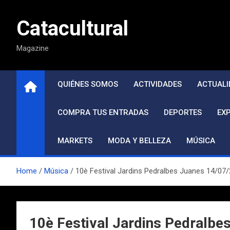
Saltar
al
Catacultural
contenido
Magazine
QUIÉNES SOMOS
ACTIVIDADES
ACTUALI
COMPRA TUS ENTRADAS
DEPORTES
EX
MARKETS
MODA Y BELLEZA
MÚSICA
Home
Música
10è Festival Jardins Pedralbes Juanes 14/07
10è Festival Jardins Pedralbe