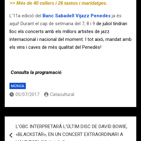
>> Més de 40 cellers i 26 tastos i maridatges.
L’11a edició del
Banc Sabadell Vijazz Penedès
ja és
aquí! Durant el cap de setmana del 7, 8 i 9
de juliol tindran
lloc els concerts amb els
millors artistes de jazz
internacional i nacional del moment. I tot això, maridat amb
els vins i caves de més qualitat del Penedès!
Consulta la programació
.
MÚSICA
05/07/2017
Catacultural
Navegación
L’OBC INTERPRETARÀ L’ÚLTIM DISC DE DAVID BOWIE,
de
«BLACKSTAR», EN UN CONCERT EXTRAORDINARI A