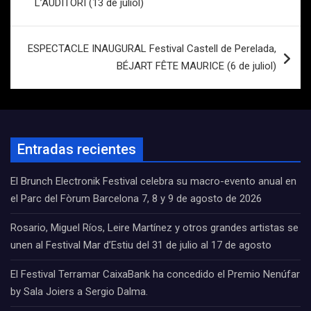
entradas
L’AUDITORI (13 de juliol)
ESPECTACLE INAUGURAL Festival Castell de Perelada,
BÉJART FÊTE MAURICE (6 de juliol)
Entradas recientes
El Brunch Electronik Festival celebra su macro-evento anual en
el Parc del Fòrum Barcelona 7, 8 y 9 de agosto de 2026
Rosario, Miguel Ríos, Leire Martínez y otros grandes artistas se
unen al Festival Mar d’Estiu del 31 de julio al 17 de agosto
El Festival Terramar CaixaBank ha concedido el Premio Nenúfar
by Sala Joiers a Sergio Dalma.