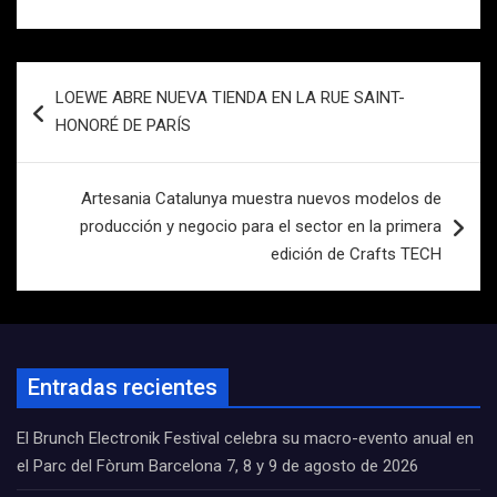
Navegación
LOEWE ABRE NUEVA TIENDA EN LA RUE SAINT-
de
HONORÉ DE PARÍS
entradas
Artesania Catalunya muestra nuevos modelos de
producción y negocio para el sector en la primera
edición de Crafts TECH
Entradas recientes
El Brunch Electronik Festival celebra su macro-evento anual en
el Parc del Fòrum Barcelona 7, 8 y 9 de agosto de 2026