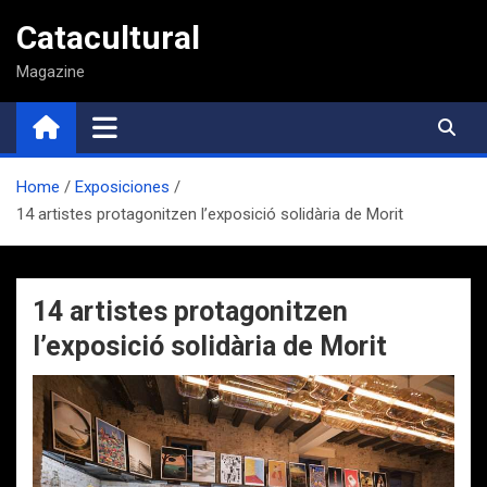
Saltar
Catacultural
al
contenido
Magazine
Home
Exposiciones
14 artistes protagonitzen l’exposició solidària de Morit
14 artistes protagonitzen
l’exposició solidària de Morit