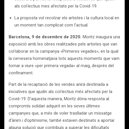
als col·lectius mes afectats per la Covid-19.
La proposta vol recolzar els artistes i la cultura local en
un moment tan complicat com l’actual.
Barcelona, 9 de desembre de 2020.
Moritz inaugura una
exposició amb les obres realitzades pels artistes que van
col·laborar en la campanya «Primeres vegades», en la qual
la cervesera homenatjava tots aquests moments que vam
tornar a viure «per primera vegada» al maig, després del
confinament.
Part de la recaptació de les vendes anirà destinada a
iniciatives que ajudin als col·lectius més afectats per la
Covid-19. D’aquesta manera, Moritz dóna resposta al
compromís solidari adquirit en les seves últimes
campanyes que, a més de voler traslladar un missatge
d’ànim i d’optimisme, també estaven destinats a aportar
alguna solució que contribuís a superar les dificultats