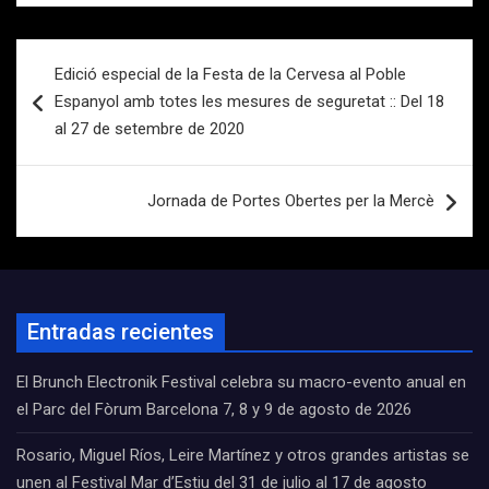
Navegación
Edició especial de la Festa de la Cervesa al Poble
de
Espanyol amb totes les mesures de seguretat :: Del 18
entradas
al 27 de setembre de 2020
Jornada de Portes Obertes per la Mercè
Entradas recientes
El Brunch Electronik Festival celebra su macro-evento anual en
el Parc del Fòrum Barcelona 7, 8 y 9 de agosto de 2026
Rosario, Miguel Ríos, Leire Martínez y otros grandes artistas se
unen al Festival Mar d’Estiu del 31 de julio al 17 de agosto