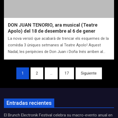
DON JUAN TENORIO, ara musical (Teatre
Apolo) del 18 de desembre al 6 de gener
La nova versió que acabarà de trencar els esquemes de la
comèdia 3 úniques setmanes al Teatre Apolo! Aquest
Nadal, les peripècies de Don Juan i Doña Inés arriben al…
Navegación
1
2
…
17
Siguiente
de
entradas
Entradas recientes
El Brunch Electronik Festival celebra su macro-evento anual en