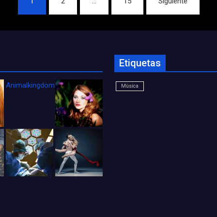
1
2
…
15
Siguiente
Etiquetas
Animalkingdom_FichaCine
Música