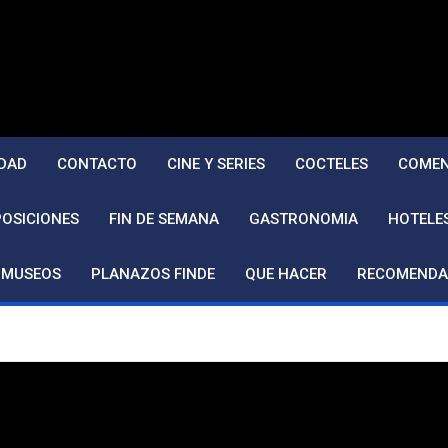
DAD
CONTACTO
CINE Y SERIES
COCTELES
COMEN
POSICIONES
FIN DE SEMANA
GASTRONOMIA
HOTELE
MUSEOS
PLANAZOS FINDE
QUE HACER
RECOMENDA