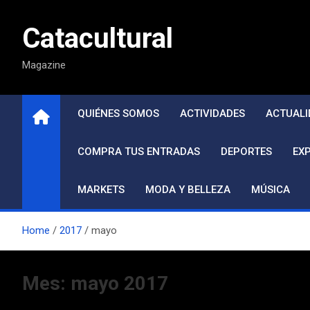
Saltar
al
Catacultural
contenido
Magazine
QUIÉNES SOMOS
ACTIVIDADES
ACTUALI
COMPRA TUS ENTRADAS
DEPORTES
EX
MARKETS
MODA Y BELLEZA
MÚSICA
Home
2017
mayo
Mes:
mayo 2017