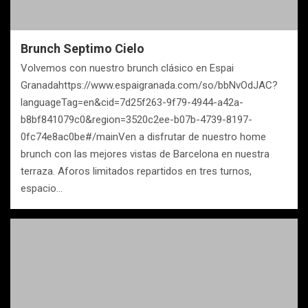
Brunch Septimo Cielo
Volvemos con nuestro brunch clásico en Espai
Granadahttps://www.espaigranada.com/so/bbNvOdJAC?
languageTag=en&cid=7d25f263-9f79-4944-a42a-
b8bf841079c0&region=3520c2ee-b07b-4739-8197-
0fc74e8ac0be#/mainVen a disfrutar de nuestro home
brunch con las mejores vistas de Barcelona en nuestra
terraza. Aforos limitados repartidos en tres turnos,
espacio…