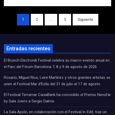
Navegación
1
2
…
5
Siguiente
de
entradas
Entradas recientes
El Brunch Electronik Festival celebra su macro-evento anual en
el Parc del Fòrum Barcelona 7, 8 y 9 de agosto de 2026
Rosario, Miguel Ríos, Leire Martínez y otros grandes artistas se
unen al Festival Mar d’Estiu del 31 de julio al 17 de agosto
El Festival Terramar CaixaBank ha concedido el Premio Nenúfar
by Sala Joiers a Sergio Dalma.
La Sala Apolo, en colaboración con el Festival In-Edit, trae un