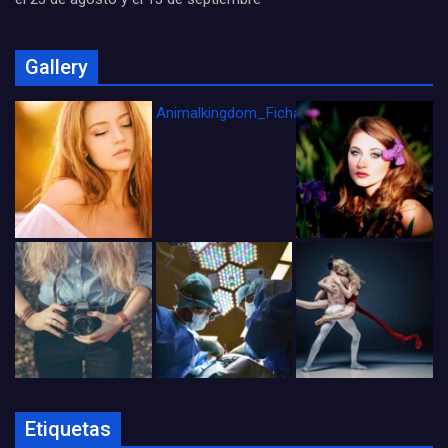
Gallery
Animalkingdom_FichaCine
Etiquetas