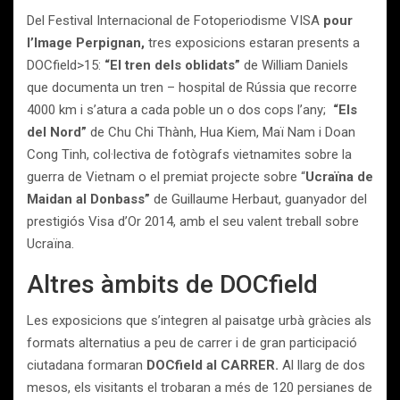
Del Festival Internacional de Fotoperiodisme VISA
pour
l’Image Perpignan,
tres exposicions estaran presents a
DOCfield>15:
“El tren dels oblidats
”
de William Daniels
que documenta un tren – hospital de Rússia que recorre
4000 km i s’atura a cada poble un o dos cops l’any;
“Els
del Nord”
de Chu Chi Thành, Hua Kiem, Maï Nam i Doan
Cong Tinh, col·lectiva de fotògrafs vietnamites sobre la
guerra de Vietnam o el premiat projecte sobre “
Ucraïna de
Maidan al Donbass”
de Guillaume Herbaut, guanyador del
prestigiós Visa d’Or 2014, amb el seu valent treball sobre
Ucraïna.
Altres àmbits de DOCfield
Les exposicions que s’integren al paisatge urbà gràcies als
formats alternatius a peu de carrer i de gran participació
ciutadana formaran
DOCfield al CARRER.
Al llarg de dos
mesos, els visitants el trobaran a més de 120 persianes de