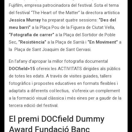
Fujifilm, empresa patrocinadora del festival. Sota el tema
del festival “The Heart of the Matter” la directora artística
Jessica Murray
ha preparat quatre sessions:
“Des del
meu barri”
a la Plaça Pou de la Figuera de Ciutat Vella,
“Fotografia de carrer”
a la Plaça del Sortidor de Poble
Sec,
“Resistència”
a la Plaça de Sarrià i
“En Moviment”
a
la Plaça de Sant Joaquim de Sant Gervasi.
En l’afany d’apropar la millor fotografia documental
DOCfield>15
ofereix les ACTIVITATS dirigides als públics
de totes les edats. A través de visites guiades, tallers
fotogràfics i propostes educatives en formats flexibles i
adaptats a diferents col·lectius, s’ofereix un complement
a la formació visual clàssica i més eines per a gaudir de la
tercera edició del festival.
El premi DOCfield Dummy
Award Fundació Banc