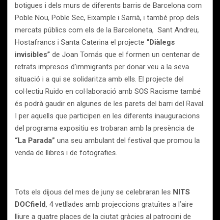
botigues i dels murs de diferents barris de Barcelona com
Poble Nou, Poble Sec, Eixample i Sarrià, i també prop dels
mercats públics com els de la Barceloneta, Sant Andreu,
Hostafrancs i Santa Caterina el projecte
“Diàlegs
invisibles”
de Joan Tomás que el formen un centenar de
retrats impresos d’immigrants per donar veu a la seva
situació i a qui se solidaritza amb ells. El projecte del
col·lectiu Ruido en col·laboració amb SOS Racisme també
és podrà gaudir en algunes de les parets del barri del Raval.
I per aquells que participen en les diferents inauguracions
del programa expositiu es trobaran amb la presència de
“La Parada”
una seu ambulant del festival que promou la
venda de llibres i de fotografies.
Tots els dijous del mes de juny se celebraran les
NITS
DOCfield
, 4 vetllades amb projeccions gratuïtes a l’aire
lliure a quatre places de la ciutat gràcies al patrocini de