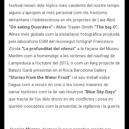
festival neixen dels tòpics més candents del nostre temps:
alguns s’apropen al més personal com els trastorns
alimentaris i l’adolescència en els projectes de Laia Abril
“On eating Disorders”
i Abbie Trayler-Smith
“The big O”;
Altres més globals com la instal·lació fotogràfica produïda
pels laboratoris EGM del reconegut fotògraf Francesco
Zizola
“La profunditat del silenci”
a la façana del Museu
Marítim com a homenatge a les víctimes del naufragi de
Lampedusa a l’octubre del 2013, o com un llarg projecte de
Balazs Gardi presentat en el Roca Barcelona Gallery
“Stories from the Water Front”
i el seu treball sobre
l’aigua com a recurs en crisi o les noves maneres de
narrar històries com la de van Houtryve
“Blue Sky Days”
que tracta de l’ús dels drons en els conflictes i posa en
qüestió conceptes com la privacitat, la vigilància i la guerra.