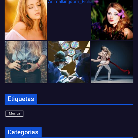
Animalkingdom_FichaCine
Etiquetas
Música
Categorías