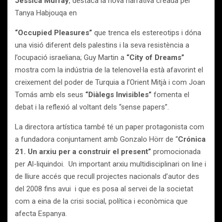
Jessica Murray
, destaca la nova narrativa creada per
Tanya Habjouqa en
“Occupied Pleasures”
que trenca els estereotips i dóna
una visió diferent dels palestins i la seva resistència a
l’ocupació israeliana; Guy Martin a
“City of Dreams”
mostra com la indústria de la telenovel·la està afavorint el
creixement del poder de Turquia a l’Orient Mitjà i com Joan
Tomás amb els seus
“Diàlegs Invisibles”
fomenta el
debat i la reflexió al voltant dels “sense papers”.
La directora artística també té un paper protagonista com
a fundadora conjuntament amb Gonzalo Hörr de “
Crónica
21. Un arxiu per a construir el present”
promocionada
per Al-liquindoi. Un important arxiu multidisciplinari on line i
de lliure accés que recull projectes nacionals d’autor des
del 2008 fins avui i que es posa al servei de la societat
com a eina de la crisi social, política i econòmica que
afecta Espanya.