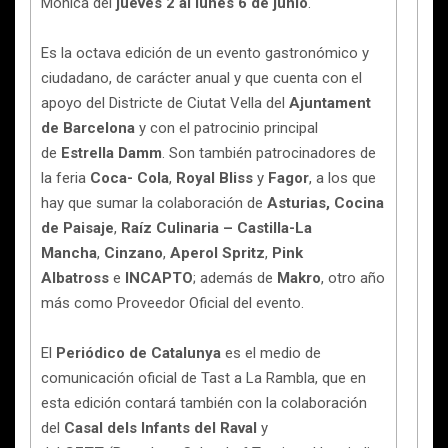
Mònica del
jueves 2 al lunes 6 de junio
.
Es la octava edición de un evento gastronómico y
ciudadano, de carácter anual y que cuenta con el
apoyo del Districte de Ciutat Vella del
Ajuntament
de Barcelona
y con el patrocinio principal
de
Estrella Damm
. Son también patrocinadores de
la feria
Coca- Cola
,
Royal Bliss
y
Fagor
, a los que
hay que sumar la colaboración de
Asturias, Cocina
de Paisaje
,
Raíz Culinaria – Castilla-La
Mancha
,
Cinzano
,
Aperol Spritz
,
Pink
Albatross
e
INCAPTO
; además de
Makro
, otro año
más como Proveedor Oficial del evento.
El
Periódico de Catalunya
es el medio de
comunicación oficial de Tast a La Rambla, que en
esta edición contará también con la colaboración
del
Casal dels Infants del Raval
y