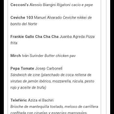
Cecconi’s
Alessio Biangini
Rigatoni cacio e pepe
Ceviche 103
Manuel Alvarado
Ceviche nikkei de
bonito del Norte
Frankie Gallo Cha Cha Cha
Juanba Agreda
Pizza
frita
Mirch
Iván Surinder
Butter chicken pav
Pepa Tomate
Josep Carbonell
Sándwich de cine (planchado de coca rellena de
virutas de jamón ibérico, mozzarella, rúcula, pesto
rojo y aceite de trufa)
Telefèric
Aziza el Bachiri
Brioche de mantequilla tostado, meloso de carrillera
confitada con ciruelas y especies marroquíes,