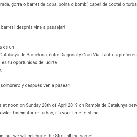
ada, gorra o barret de copa, boina o bombí, capell de còctel o turbant
barret i després vine a passejar!
ta de un
talunya de Barcelona, entre Diagonal y Gran Vía. Tanto si prefieres 
es tu oportunidad de lucirte.
o.
n sombrero y después ven a pasear!
re at noon on Sunday 28th of April 2019 on Rambla de Catalunya bet
wler, fascinator or turban, it’s your time to shine.
, but we will celebrate the Stroll all the same!