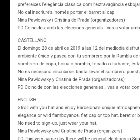
prefereixes l’elegància clàssica com l’extravagància esbojarr
No cal inscriure’s, només portar el barret al cap.
Nina Pawlowsky i Cristina de Prada (organitzadores)
PD Coincideix amb les eleccions generals… ves a votar amb 
CASTELLANO:
El domingo 28 de abril de 2019 a las 12 del mediodía disfru
ambiente único y pasea con tu sombrero por la Rambla de Ca
sombrero de copa, boina o bombín, tocado o turbante, ésta 
No es necesario inscribirse, basta llevar el sombrero puest
Nina Pawlowsky y Cristina de Prada (organizadoras)
PD Coincide con las elecciones generales… ves a votar co
ENGLISH:
Stroll with you hat and enjoy Barcelona’s unique atmosphe
elegance or wild flamboyance, flat cap or top hat, beret or bo
No need to sign-up, just wear your hat.
Nina Pawlowsky and Cristina de Prada (organizers)
PD This very same day there will be general elections in Spain