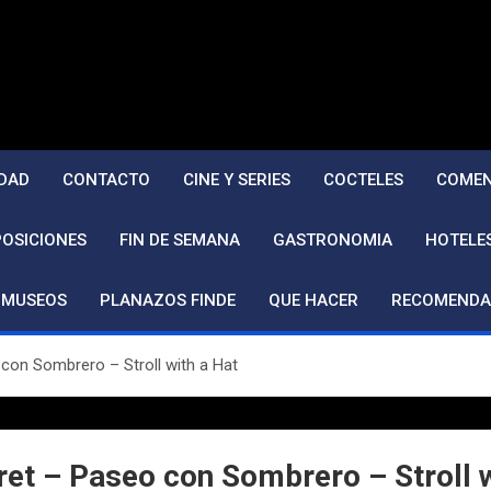
DAD
CONTACTO
CINE Y SERIES
COCTELES
COMEN
POSICIONES
FIN DE SEMANA
GASTRONOMIA
HOTELE
MUSEOS
PLANAZOS FINDE
QUE HACER
RECOMENDA
con Sombrero – Stroll with a Hat
t – Paseo con Sombrero – Stroll w