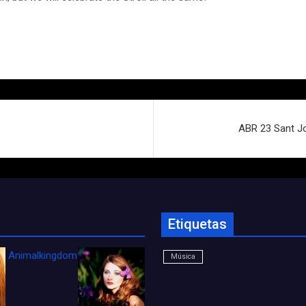
ABR 23 Sant Jo
Etiquetas
Animalkingdom_FichaCine
Música