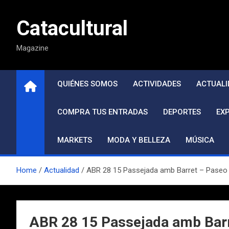
Saltar
al
Catacultural
contenido
Magazine
QUIÉNES SOMOS
ACTIVIDADES
ACTUALI
COMPRA TUS ENTRADAS
DEPORTES
EX
MARKETS
MODA Y BELLEZA
MÚSICA
Home
Actualidad
ABR 28 15 Passejada amb Barret – Paseo 
ABR 28 15 Passejada amb Barre